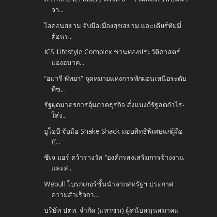
จา...
ไอคอนสยาม จับมือเมืองสุขสยาม และเดียร์ทัมมี่
ต้อนร...
ICS Lifestyle Complex ชวนท่องประวัติศาสตร์
มองอนาค...
“อมารี พัทยา” จุดหมายแห่งการพักผ่อนเหนือระดับ
ที่ซ...
รัฐผุดมาตรการอุ้มภาคธุรกิจ สั่งแบงก์รัฐลดกำไร-
ใส่ง...
ยูโอบี จับมือ Shake Shack มอบสิทธิพิเศษแก่ผู้ถือ
บั...
ซีเจ มอร์ คว้ารางวัล “องค์กรส่งเสริมการจ้างงาน
และส...
Webull โบรกเกอร์ชั้นนำจากสหรัฐฯ ประกาศ
ความสำเร็จกา...
บริษัท ปตท. จำกัด (มหาชน) ผู้สนับสนุนสมาคม