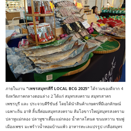
ภายในงาน
"เพชรสมุทรคีรี LOCAL BCG 2025"
ได้รวมของดีจาก 4
จังหวัดภาคกลางตอนล่าง 2 ได้แก่ สมุทรสงคราม สมุทรสาคร
เพชรบุรี และ ประจวบคีรีขันธ์ โดยได้นำสินค้าเกษตรที่มีเอกลักษณ์
เฉพาะถิ่น อาทิ ลิ้นจี่ค่อมสมุทรสงคราม ส้มโอขาวใหญ่สมุทรสงคราม
ปลาทูแม่กลอง ปลาทูซาเตี๊ยะแม่กลอง น้ำตาลโตนด ขนมหวาน ชมพู่
เมืองเพชร มะพร้าวน้ำหอมบ้านแพ้ว อาหารทะเลแปรรูป เกลือสมุทร