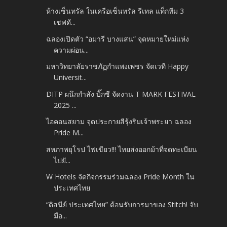
ห้างเซ็นทรัล ในเครือเซ็นทรัล รีเทล แท็กทีม 3
เชฟดั...
ฉลองเปิดตัว “อมารี บางแสน” จุดหมายใหม่แห่ง
ความผ่อน...
มหาวิทยาลัยราชภัฏกำแพงเพชร จัดเวที Happy
Universit...
DITP ผนึกกำลัง บิ๊กซี จัดงาน T MARK FESTIVAL
2025 ...
ไอคอนสยาม จุดประกายสีรุ้งริมเจ้าพระยา ฉลอง
Pride M...
สหภาพยุโรป ไฟเขียว!!! ไทยส่งออกม้าที่จดทะเบียน
ไปยั...
W Hotels จัดกิจกรรมร่วมฉลอง Pride Month ใน
ประเทศไทย
“ดิสนีย์ ประเทศไทย” ต้อนรับการมาของ Stitch! จับ
มือ...