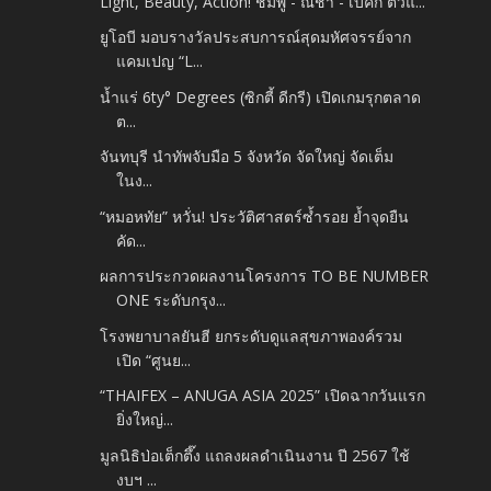
Light, Beauty, Action! ชมพู่ - ณิชา - เบ็คกี้ ตัวแ...
ยูโอบี มอบรางวัลประสบการณ์สุดมหัศจรรย์จาก
แคมเปญ “L...
น้ำแร่ 6ty° Degrees (ซิกตี้ ดีกรี) เปิดเกมรุกตลาด
ต...
จันทบุรี นำทัพจับมือ 5 จังหวัด จัดใหญ่ จัดเต็ม
ในง...
“หมอหทัย” หวั่น! ประวัติศาสตร์ซ้ำรอย ย้ำจุดยืน
คัด...
ผลการประกวดผลงานโครงการ TO BE NUMBER
ONE ระดับกรุง...
โรงพยาบาลยันฮี ยกระดับดูแลสุขภาพองค์รวม
เปิด “ศูนย...
“THAIFEX – ANUGA ASIA 2025” เปิดฉากวันแรก
ยิ่งใหญ่...
มูลนิธิป่อเต็กตึ๊ง แถลงผลดำเนินงาน ปี 2567 ใช้
งบฯ ...