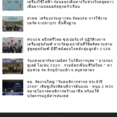
เครื่องใช้ไฟฟ้า ก่อนออกเดินทางในช่วงวันหยุดยาว
เพื่อความปลอดภัยทุกครัวเรือน
สวทช. เสริมแกร่งเยาวชน จัดอบรม การใช้งาน
บอร์ด KidBright ขั้นพื้นฐาน
MOGEN ผนึกศรีไทย ซุปเปอร์แวร์ ปฏิวัติวงการ
เครื่องสุขภัณฑ์ จากวัสดุเมลามีนที่ใช้ผลิตจานชาม
สู่ชุดสุขภัณฑ์ มีดีไซน์ตอบโจทย์กลุ่มลูกค้า 3 GEN
วันแห่งมหากัลยาณมิตร โบว์ลิ่งการกุศล “ บางกอก
ทูเดย์ โอเพ่น 2020 : รวมมิตรเพื่อนชีวิตใหม่ ” หา
ทุนช่วย รพ.จักษุบ้านแพ้ว จ.สมุทรสาคร
พม. จัดงานใหญ่ “วันคนพิการสากล ประจำปี
2568” เชิดชูเกียรติคนพิการต้นแบบ - หนุน 2 MOU
ขยายโอกาสคนพิการสร้างอาชีพ พร้อมใช้
นวัตกรรมภูมิสารสนเทศ