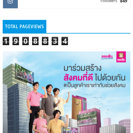
849
Followers
TOTAL PAGEVIEWS
1
9
0
8
8
3
4