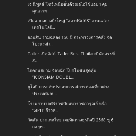
เจ.ดี.พูลส์ โชว์เหนือชั้นด้วยเอไอใช้แอปฯ คุม
คุณภาพ...
เปิดฉากอย่างยิ่งใหญ่ “สถาปนิก’68” งานแสดง
เทคโนโลยี...
ออมสิน ร่วมฉลอง 150 ปี กระทรวงการคลัง จัด
โปรแรง! เ...
Tatler เปิดลิสต์ ‘Tatler Best Thailand’ คัดสรรที่
ส...
ไอคอนสยาม จัดหนัก โปรโมชั่นสุดคุ้ม
“ICONSIAM DOUBL...
ยูโอบี ยกระดับประสบการณ์การท่องเที่ยวต่าง
ประเทศมอบ...
โรงพยาบาลศิริราชปิยมหาราชการุณย์ หรือ
“SiPH” ก้าวส...
วัตสัน ประเทศไทย เผยทิศทางธุรกิจปี 2568 ชู 6
กลยุท...