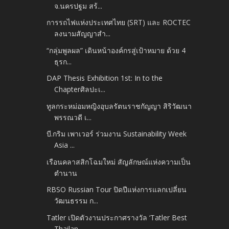
จ.นครปฐม สร้...
การรถไฟแห่งประเทศไทย (SRT) และ ROCTEC
ลงนามสัญญาสำ...
“กลุ่มพูลผล” เดินหน้าองค์กรสู่เป้าหมาย ด้วย 4
ธุรก...
DAP Thesis Exhibition 1st: In to the
Chapterศิลปะเ...
ทูลกระหม่อมหญิงอุบลรัตนราชกัญญา สิริวัฒนา
พรรณวดี เ...
บี.กริม เพาเวอร์ ร่วมงาน Sustainability Week
Asia ...
เรือนคลาสสิกโฉมใหม่ สัญลักษณ์แห่งความเป็น
ตำนาน
RBSO Russian Tour ปิดปีแห่งการแลกเปลี่ยน
วัฒนธรรม ก...
Tatler เปิดตัวงานประกาศรางวัล ‘Tatler Best
Thailan...