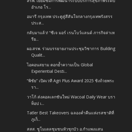
สรพ. เยี่ยมชมการพัฒนาระบบบริการสุขภาพระดับ
อำเภอ โร...
อมารี กรุงเทพ ประตูสู่สีสันใจกลางกรุงเทพรังสรร
ประส...
กลับมาแล้ว! “ซีเจ มอร์ เรนโบว์แลนด์ ภารกิจล่าเห
รีย...
ผอ.สรพ. ร่วมบรรยายงานประชุมวิชาการ Building
Qualit...
ไอคอนสยาม ตอกย้ำความเป็น Global
Experiential Desti...
“พิชัย” เปิดเวที Agri Plus Award 2025 ชิงถ้วยพระ
รา...
วาโก้ ส่งคอลเลกชันใหม่ Wacoal Daily Wear บรา
ท็อป เ...
Tatler Best Takeovers ฉลองค่ำคืนแห่งรสชาติที่
ภูเก็...
สสส. ชูโมเดลชุมชนหัวชุกบัว อ.กำแพงแสน