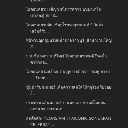
ไอคอนสยาม เชิญชมนิทรรศการ บุษบกเกริน
(จำลอง) สถาปั...
ไอคอนสยามอัญเชิญน้ำพระพุทธมนต์ 9 วัดดัง
เสริมสิริม...
พิธีทำบุญกลุ่มบริษัทน้ำตาลราชบุรี (สำนักงานใหญ่
สี...
ม่วนซื่นสงกรานต์ไทย! ไอคอนสยามจัดพิธีรดน้ำ
ดำหัวสุด...
ไอคอนสยามสร้างปรากฏการณ์! คว้า "ชมพู่ อารย
า" รับบท...
ชุ่มฉ่ำรับซัมเมอร์ เติมความสดใสให้ฤดูร้อนกับรอย
ยิ้...
ประชาชนล้นหลาม!! งานมหาสงกรานต์ไอคอน
สยาม ชมขบวนแห่...
สุดคึกคัก!! “ICONSIAM THAICONIC SONGKRAN
CELEBRATI...