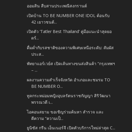
ออมสิน สืบสานประเพณีสงกรานต์
เปิดบ้าน TO BE NUMBER ONE IDOL ต้อนรับ
42 เยาวชนต้...
เปิดตัว ‘Tatler Best Thailand’ คู่มือแนะนำสุดยอ
ดร้...
ดื่มด่ำกับรสชาติของความพิเศษเหนือระดับ: สัมผัส
ประส...
พัทยาแอร์เวย์ส เปิดเส้นทางขนส่งสินค้า “กรุงเทพฯ
– ...
ผลงานความสำเร็จจังหวัด อำเภอและชมรม TO
BE NUMBER O...
ทูลกระหม่อมหญิงอุบลรัตนราชกัญญา สิริวัฒนา
พรรณวดี เ...
ไอคอนสยาม ขอเชิญร่วมค้นหา สำรวจ และ
ตีความ “ความเป็...
ยูนิซัส กรีน เอ็นเนอร์จี เปิดตัวบริการใหม่ล่าสุด C...