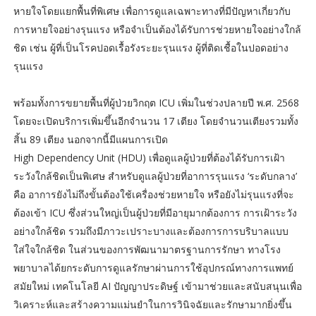
หายใจโดยแยกพื้นที่พิเศษ เพื่อการดูแลเฉพาะทางที่มีปัญหาเกี่ยวกับ
การหายใจอย่างรุนแรง หรือจำเป็นต้องได้รับการช่วยหายใจอย่างใกล้
ชิด เช่น ผู้ที่เป็นโรคปอดเรื้อรังระยะรุนแรง ผู้ที่ติดเชื้อในปอดอย่าง
รุนแรง
พร้อมทั้งการขยายพื้นที่ผู้ป่วยวิกฤต ICU เพิ่มในช่วงปลายปี พ.ศ. 2568
โดยจะเปิดบริการเพิ่มขึ้นอีกจำนวน 17 เตียง โดยจำนวนเตียงรวมทั้ง
สิ้น 89 เตียง นอกจากนี้มีแผนการเปิด
High Dependency Unit (HDU) เพื่อดูแลผู้ป่วยที่ต้องได้รับการเฝ้า
ระวังใกล้ชิดเป็นพิเศษ สำหรับดูแลผู้ป่วยที่อาการรุนแรง ‘ระดับกลาง’
คือ อาการยังไม่ถึงขั้นต้องใช้เครื่องช่วยหายใจ หรือยังไม่รุนแรงที่จะ
ต้องเข้า ICU ซึ่งส่วนใหญ่เป็นผู้ป่วยที่มีอายุมากต้องการ การเฝ้าระวัง
อย่างใกล้ชิด รวมถึงมีภาวะเปราะบางและต้องการการบริบาลแบบ
ใส่ใจใกล้ชิด ในส่วนของการพัฒนามาตรฐานการรักษา ทางโรง
พยาบาลได้ยกระดับการดูแลรักษาผ่านการใช้อุปกรณ์ทางการแพทย์
สมัยใหม่ เทคโนโลยี AI ปัญญาประดิษฐ์ เข้ามาช่วยและสนับสนุนเพื่อ
วิเคราะห์และสร้างความแม่นยำในการวินิจฉัยและรักษามากยิ่งขึ้น