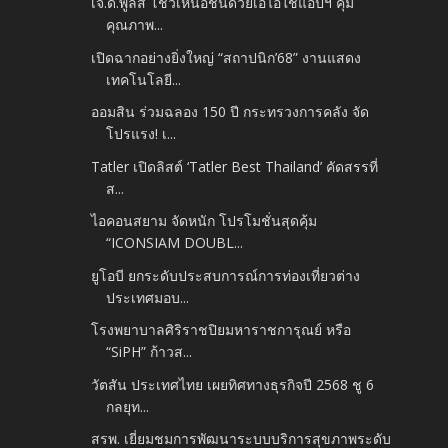
เจ.ดี.พูลส์ โชว์เหนือชั้นด้วยเอไอใช้แอปฯ คุม
คุณภาพ...
เปิดฉากอย่างยิ่งใหญ่ “สถาปนิก’68” งานแสดง
เทคโนโลยี...
ออมสิน ร่วมฉลอง 150 ปี กระทรวงการคลัง จัด
โปรแรง! เ...
Tatler เปิดลิสต์ ‘Tatler Best Thailand’ คัดสรรที่
ส...
ไอคอนสยาม จัดหนัก โปรโมชั่นสุดคุ้ม
“ICONSIAM DOUBL...
ยูโอบี ยกระดับประสบการณ์การท่องเที่ยวต่าง
ประเทศมอบ...
โรงพยาบาลศิริราชปิยมหาราชการุณย์ หรือ
“SiPH” ก้าวส...
วัตสัน ประเทศไทย เผยทิศทางธุรกิจปี 2568 ชู 6
กลยุท...
สรพ. เยี่ยมชมการพัฒนาระบบบริการสุขภาพระดับ