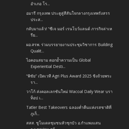
อำเภอ โร...
อมารี กรุงเทพ ประตูสู่สีสันใจกลางกรุงเทพรังสรร
ประส...
กลับมาแล้ว! “ซีเจ มอร์ เรนโบว์แลนด์ ภารกิจล่าเห
รีย...
ผอ.สรพ. ร่วมบรรยายงานประชุมวิชาการ Building
Qualit...
ไอคอนสยาม ตอกย้ำความเป็น Global
Experiential Desti...
“พิชัย” เปิดเวที Agri Plus Award 2025 ชิงถ้วยพระ
รา...
วาโก้ ส่งคอลเลกชันใหม่ Wacoal Daily Wear บรา
ท็อป เ...
Tatler Best Takeovers ฉลองค่ำคืนแห่งรสชาติที่
ภูเก็...
สสส. ชูโมเดลชุมชนหัวชุกบัว อ.กำแพงแสน