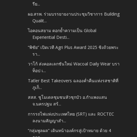
รีย...
ผอ.สรพ. ร่วมบรรยายงานประชุมวิชาการ Building
Qualit...
ไอคอนสยาม ตอกย้ำความเป็น Global
Experiential Desti...
“พิชัย” เปิดเวที Agri Plus Award 2025 ชิงถ้วยพระ
รา...
วาโก้ ส่งคอลเลกชันใหม่ Wacoal Daily Wear บรา
ท็อป เ...
Tatler Best Takeovers ฉลองค่ำคืนแห่งรสชาติที่
ภูเก็...
สสส. ชูโมเดลชุมชนหัวชุกบัว อ.กำแพงแสน
จ.นครปฐม สร้...
การรถไฟแห่งประเทศไทย (SRT) และ ROCTEC
ลงนามสัญญาสำ...
“กลุ่มพูลผล” เดินหน้าองค์กรสู่เป้าหมาย ด้วย 4