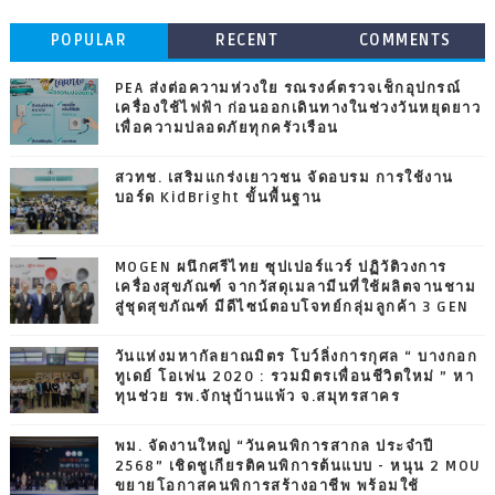
POPULAR
RECENT
COMMENTS
PEA ส่งต่อความห่วงใย รณรงค์ตรวจเช็กอุปกรณ์
เครื่องใช้ไฟฟ้า ก่อนออกเดินทางในช่วงวันหยุดยาว
เพื่อความปลอดภัยทุกครัวเรือน
สวทช. เสริมแกร่งเยาวชน จัดอบรม การใช้งาน
บอร์ด KidBright ขั้นพื้นฐาน
MOGEN ผนึกศรีไทย ซุปเปอร์แวร์ ปฏิวัติวงการ
เครื่องสุขภัณฑ์ จากวัสดุเมลามีนที่ใช้ผลิตจานชาม
สู่ชุดสุขภัณฑ์ มีดีไซน์ตอบโจทย์กลุ่มลูกค้า 3 GEN
วันแห่งมหากัลยาณมิตร โบว์ลิ่งการกุศล “ บางกอก
ทูเดย์ โอเพ่น 2020 : รวมมิตรเพื่อนชีวิตใหม่ ” หา
ทุนช่วย รพ.จักษุบ้านแพ้ว จ.สมุทรสาคร
พม. จัดงานใหญ่ “วันคนพิการสากล ประจำปี
2568” เชิดชูเกียรติคนพิการต้นแบบ - หนุน 2 MOU
ขยายโอกาสคนพิการสร้างอาชีพ พร้อมใช้