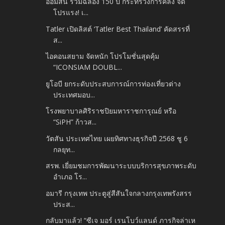
ออมสิน ร่วมฉลอง 150 ปี กระทรวงการคลัง จัด
โปรแรง! เ...
Tatler เปิดลิสต์ ‘Tatler Best Thailand’ คัดสรรที่
ส...
ไอคอนสยาม จัดหนัก โปรโมชั่นสุดคุ้ม
“ICONSIAM DOUBL...
ยูโอบี ยกระดับประสบการณ์การท่องเที่ยวต่าง
ประเทศมอบ...
โรงพยาบาลศิริราชปิยมหาราชการุณย์ หรือ
“SiPH” ก้าวส...
วัตสัน ประเทศไทย เผยทิศทางธุรกิจปี 2568 ชู 6
กลยุท...
สรพ. เยี่ยมชมการพัฒนาระบบบริการสุขภาพระดับ
อำเภอ โร...
อมารี กรุงเทพ ประตูสู่สีสันใจกลางกรุงเทพรังสรร
ประส...
กลับมาแล้ว! “ซีเจ มอร์ เรนโบว์แลนด์ ภารกิจล่าเห