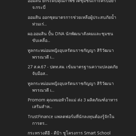
ออมสิน ยกระดับคุณภาพชีวิตชุมชนเกาะศรีบอยา
จ.กระบี่
ออมสิน ออกชุดมาตรการช่วยเหลือผู้ประสบภัยน้ำ
ท่วมเร่...
ผอ.ออมสิน ปั้น DNA นักพัฒนาสังคมและชุมชน
ขับเคลื่อ...
ทูลกระหม่อมหญิงอุบลรัตนราชกัญญา สิริวัฒนา
พรรณวดี เ...
27 ส.ค.67 - ปตท.สผ. เข้มมาตรฐานความปลอดภัย
จับมือส...
ทูลกระหม่อมหญิงอุบลรัตนราชกัญญา สิริวัฒนา
พรรณวดี เ...
Promom คุณหมอหัวใจแม่ ส่ง 3 ผลิตภัณฑ์อาหาร
เสริมสำห...
TrustFinance แพลตฟอร์มที่นักลงทุนต้องรู้จักใน
การตร...
กระทรวงดีอี - ดีป้า ชูโครงการ Smart School