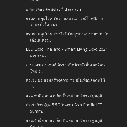
มู กิน เที่ยว @เพชรบุรี-ประจวบฯ
กรมควบคุมโรค ติดตามสถานการณ์โรคฝีดาษ
วานรทั่วโลก พร...
กรมควบคุมโรค ห่วงใยใส่ใจสุขภาพประชาชน ใน
เดือนแห่งว...
LED Expo Thailand x Smart Living Expo 2024
มหกรรมเ...
CP LAND X เจมส์ จิรายุ เปิดตัวพรีเซ็นเตอร์คน
ใหม่ ร...
หัวเว่ย มุ่งเสริมสร้างความร่วมมือเพื่อผลักดันให้
ปร...
สรพ.จับมือ อบจ.ภูเก็ต ปั้นหน่วยบริการปฐมภูมิ
หัวเว่ยก้าวสู่ยุค 5.5G ในงาน Asia Pacific ICT
Summ...
สรพ.จับมือ อบจ.ภูเก็ต ปั้นหน่วยบริการปฐมภูมิ
ต้นแบบ...