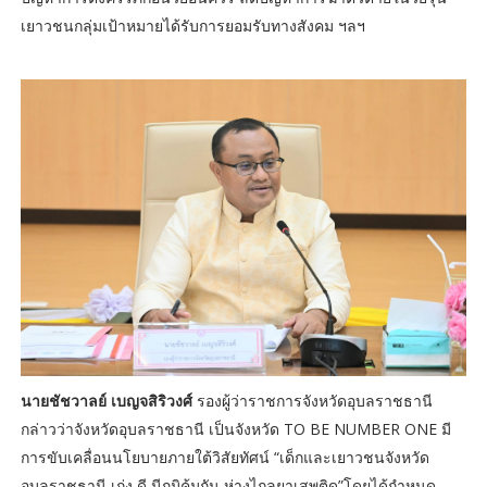
เยาวชนกลุ่มเป้าหมายได้รับการยอมรับทางสังคม ฯลฯ
นายชัชวาลย์ เบญจสิริวงศ์
รองผู้ว่าราชการจังหวัดอุบลราชธานี
กล่าวว่าจังหวัดอุบลราชธานี เป็นจังหวัด TO BE NUMBER ONE มี
การขับเคลื่อนนโยบายภายใต้วิสัยทัศน์ “เด็กและเยาวชนจังหวัด
อุบลราชธานี เก่ง ดี มีภูมิคุ้มกัน ห่างไกลยาเสพติด”โดยได้กำหนด