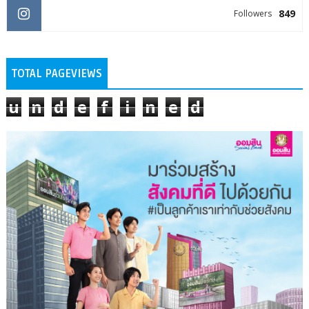
849
Followers
TOTAL PAGEVIEWS
u
n
d
e
f
i
n
e
d