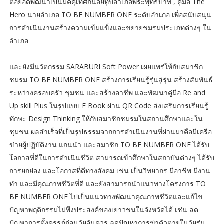
ต่อยอดพัฒนาเป็นมัคคุเทศก์น้อยทูบีอำเภอพระพุทธบาท , คู่มือ The
Hero นายอำเภอ TO BE NUMBER ONE ระดับอำเภอ เพื่อสนับสนุน
การดำเนินงานสร้างความเข้มแข็งและขยายชมรมประเภทต่างๆ ใน
อำเภอ
และยังมีนวัตกรรม SARABURI Soft Power เผยแพร่ให้กับสมาชิก
ชมรม TO BE NUMBER ONE สร้างการเรียนรู้รุ่นสู่รุ่น สร้างสัมพันธ์
ระหว่างครอบครัว ชุมชน และสร้างอาชีพ และพัฒนาคู่มือ Re and
Up skill Plus ในรูปแบบ E Book ผ่าน QR Code ส่งเสริมการเรียนรู้
ทักษะ Design Thinking ให้กับสมาชิกชมรมในสถานศึกษาและใน
ชุมชน ผลสำเร็จที่เป็นรูปธรรมจากการดำเนินงานที่ผ่านมาคือมีเครือ
ข่ายผู้ปฏิบัติงาน แกนนำ และสมาชิก TO BE NUMBER ONE ได้รับ
โอกาสที่ดีในการดำเนินชีวิต สามารถเข้าศึกษาในสถาบันต่างๆ ได้รับ
การยกย่อง และโอกาสที่ดีทางสังคม เช่น เป็นวิทยากร มีอาชีพ มีงาน
ทำ และมีคุณภาพชีวิตที่ดี และยังสามารถนำแนวทางโครงการ TO
BE NUMBER ONE ไปเป็นแนวทางพัฒนาคุณภาพชีวิตและแก้ไข
ปัญหาพฤติกรรมไม่พึงประสงค์ของเยาวชนในจังหวัดได้ เช่น ลด
ปัญหาการตั้งครรภ์ก่อนวัยอันควร ลดปัญหาการฆ่าตัวตายในวัยรุ่น