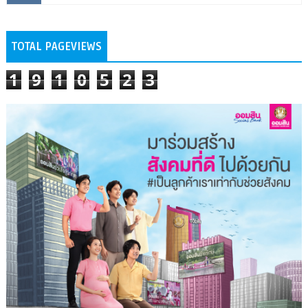
TOTAL PAGEVIEWS
1
9
1
0
5
2
3