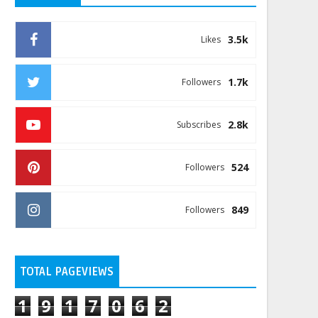
3.5k
Likes
1.7k
Followers
2.8k
Subscribes
524
Followers
849
Followers
TOTAL PAGEVIEWS
1
9
1
7
0
6
2