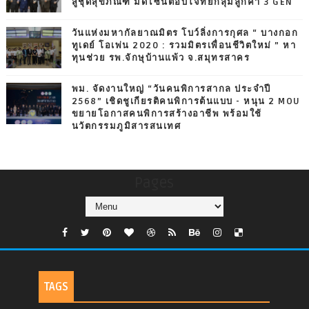
สู่ชุดสุขภัณฑ์ มีดีไซน์ตอบโจทย์กลุ่มลูกค้า 3 GEN
วันแห่งมหากัลยาณมิตร โบว์ลิ่งการกุศล “ บางกอก
ทูเดย์ โอเพ่น 2020 : รวมมิตรเพื่อนชีวิตใหม่ ” หา
ทุนช่วย รพ.จักษุบ้านแพ้ว จ.สมุทรสาคร
พม. จัดงานใหญ่ “วันคนพิการสากล ประจำปี
2568” เชิดชูเกียรติคนพิการต้นแบบ - หนุน 2 MOU
ขยายโอกาสคนพิการสร้างอาชีพ พร้อมใช้
นวัตกรรมภูมิสารสนเทศ
Pages
TAGS