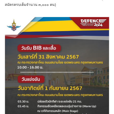
สมัครครบเต็มจำนวน ๓,๐๐๐ คน)