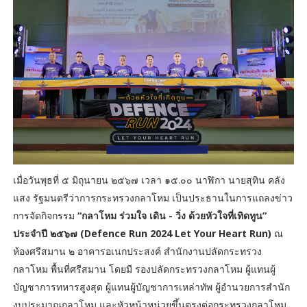
เมื่อวันพุธที่ ๕ มิถุนายน ๒๕๖๗ เวลา ๑๕.๐๐ นาฬิกา นายสุทิน คลัง
แสง รัฐมนตรีว่าการกระทรวงกลาโหม เป็นประธานในการแถลงข่าว
การจัดกิจกรรม
“กลาโหม ร่วมใจ เดิน - วิ่ง ด้วยหัวใจที่เทิดทูน”
ประจำปี ๒๕๖๗ (Defence Run 2024 Let Your Heart Run)
ณ
ห้องศรีสมาน ๒ อาคารอเนกประสงค์ สำนักงานปลัดกระทรวง
กลาโหม พื้นที่ศรีสมาน โดยมี รองปลัดกระทรวงกลาโหม ผู้แทนผู้
บัญชาการทหารสูงสุด ผู้แทนผู้บัญชาการเหล่าทัพ ผู้อำนวยการสำนัก
งบประมาณกลาโหม และหัวหน้าหน่วยขึ้นตรงต่อกระทรวงกลาโหม