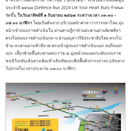
ประจำปี ๒๕๖๗ (Defence Run 2024 Let Your Heart Run) กำหนด
จัดขึ้น
ในวันอาทิตย์ที่ ๑ กันยายน ๒๕๖๗ ระหว่างเวลา ๐๓.๓๐ -
๐๘.๐๐ นาฬิกา
โดยเริ่มต้นจาก บริเวณหน้าศาลาว่าการกลาโหม มุ่ง
หน้าเข้าถนนราชดำเนินใน ผ่านศาลฎีกาข้ามสะพานผ่านพิภพลีลา
ตรงไปถนนราชดำนเนินกลาง ผ่านอนุสาวรีย์ประชาธิปไตย ตรงไป
ข้าม สะพานผ่านฟ้าลีลาศ ตรงเข้าสู่ถนนราชดำเนินนอก จนถึงแยก
จปร. เลี้ยวซ้ายขึ้นสะพานพระราช ๘ มุ่งหน้าถนนยกระดับบรมราช
ชนนีวิ่งกลับเส้นทางเดิมเข้าเส้นชัยและคืนพื้นผิวการจราจร (เส้นทาง
วิ่ง)ภายในเวลาประมาณ ๐๗.๐๐ นาฬิกา