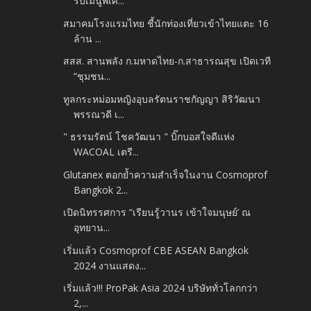
รับเมนูพิเศ...
สมาคมโรงแรมไทย ชี้นักท่องเที่ยวเข้าไทยแตะ 16
ล้าน ...
สสส. สานพลัง ก.มหาดไทย-ก.สาธารณสุข เปิดเวที
“ชุมชน...
ทูลกระหม่อมหญิงอุบลรัตนราชกัญญา สิริวัฒนา
พรรณวดี เ...
" ธรรมรัตน์ โชควัฒนา " บิ๊กบอสใจดีแห่ง
WACOAL เตรี...
Glutanex ตอกย้ำความสำเร็จในงาน Cosmoprof
Bangkok 2...
เปิดนิทรรศการ “เรียนรู้วานร เข้าใจมนุษย์’ ณ
อุทยาน...
เริ่มแล้ว Cosmoprof CBE ASEAN Bangkok
2024 งานแสดง...
เริ่มแล้ว!!! ProPak Asia 2024 บริษัททั่วโลกกว่า
2,...