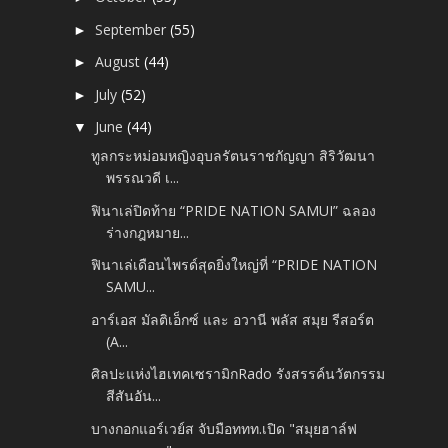
September
(55)
►
August
(44)
►
July
(52)
►
June
(44)
▼
ทูลกระหม่อมหญิงอุบลรัตนราชกัญญา สิริวัฒนา
พรรณวดี เ...
ฟินาเล่ปิดท้าย “PRIDE NATION SAMUI” ฉลอง
ร่างกฎหมาย...
ฟินาเล่เดือนไพรด์สุดยิ่งใหญ่ที่ “PRIDE NATION
SAMU...
อาร์เอส มัลติเอ็กซ์ และ อวานี พลัส สมุย รีสอร์ต
(A...
ศิลปะแห่งไฮเทคเซรามิกRado รังสรรค์นวัตกรรม
สีสันอัน...
บางกอกแอร์เวย์ส จับมือททท.เปิด "สมุยฮาล์ฟ