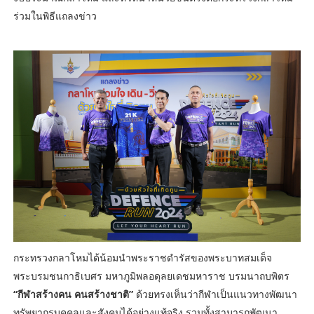
ร่วมในพิธีแถลงข่าว
กระทรวงกลาโหมได้น้อมนำพระราชดํารัสของพระบาทสมเด็จ
พระบรมชนกาธิเบศร มหาภูมิพลอดุลยเดชมหาราช บรมนาถบพิตร
“กีฬาสร้างคน คนสร้างชาติ”
ด้วยทรงเห็นว่ากีฬาเป็นแนวทางพัฒนา
ทรัพยากรบุคคลและสังคมได้อย่างแท้จริง รวมทั้งสามารถพัฒนา