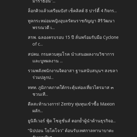
มาราธอน"...
ล็อกคิวแล้วเตรียมปัง!! เช็คลิสต์ 8 ปาร์ตี้ 4 กิจกร...
ทูลกระหม่อมหญิงอุบลรัตนราชกัญญา สิริวัฒนา
พรรณวดี เ...
สรพ. ฉลองครบรอบ 15 ปี ลั่นพร้อมรับมือ Cyclone
of c...
สปคม. กรมควบคุมโรค นำเสนอผลงานวิชาการ
และบูทผลงาน ...
รวมพลังพนักงานจิตอาสา ฐานสนับสนุนฯ สงขลา
ร่วมปลูกป...
ททท. ภูมิภาคภาคใต้กระตุ้นท่องเที่ยวไตรมาส ๓
ชวนเที...
ดีลสะท้านวงการ! Zentry ทุ่มทุนเข้าซื้อ Maxion
ผลัก...
ยูนิลีเวอร์ ฟู้ด โซลูชั่นส์ ตอกย้ำผู้นำด้านธุรกิจอ...
“นิปปอน โยโคโจว” ต้อนรับเทศกาลทานาบาตะ