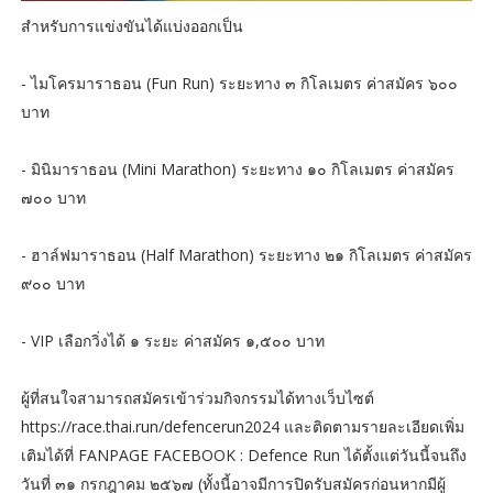
สำหรับการแข่งขันได้แบ่งออกเป็น
- ไมโครมาราธอน (Fun Run) ระยะทาง ๓ กิโลเมตร ค่าสมัคร ๖๐๐
บาท
- มินิมาราธอน (Mini Marathon) ระยะทาง ๑๐ กิโลเมตร ค่าสมัคร
๗๐๐ บาท
- ฮาล์ฟมาราธอน (Half Marathon) ระยะทาง ๒๑ กิโลเมตร ค่าสมัคร
๙๐๐ บาท
- VIP เลือกวิ่งได้ ๑ ระยะ ค่าสมัคร ๑,๕๐๐ บาท
ผู้ที่สนใจสามารถสมัครเข้าร่วมกิจกรรมได้ทางเว็บไซต์
https://race.thai.run/defencerun2024 และติดตามรายละเอียดเพิ่ม
เติมได้ที่ FANPAGE FACEBOOK : Defence Run ได้ตั้งแต่วันนี้จนถึง
วันที่ ๓๑ กรกฎาคม ๒๕๖๗ (ทั้งนี้อาจมีการปิดรับสมัครก่อนหากมีผู้