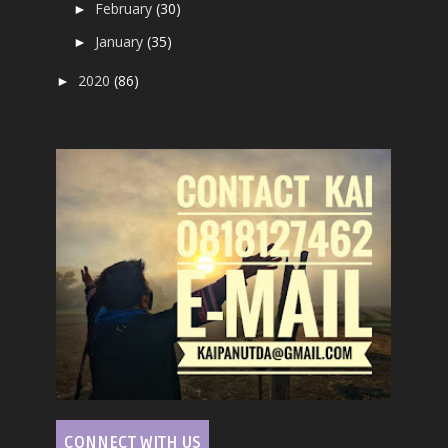
February
(30)
►
January
(35)
►
2020
(86)
►
CONNECT WITH US