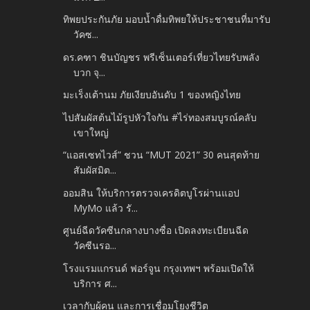
ทิพยประกันภัย มอบน้ำดื่มทิพยให้ประชาชนที่มารับ
วัคซ...
ดร.คฑา ชินบัญชร พรีเซ็นเตอร์เที่ยวไทยรับพลัง
บวก จุ...
มะเร็งเต้านม ภัยเงียบอันดับ 1 ของหญิงไทย
ไปสัมผัสต้นไม้รูปหัวใจกัน #ไร่ทองสมบูรณ์คลับ
เขาใหญ่
“แอสเซทไวส์” ชวน “MUT 2021” 30 คนสุดท้าย
สัมผัสมิต...
ออมสิน ให้บริการตรวจเครดิตบูโรผ่านแอป
MyMo แล้ว รั...
ศูนย์ฉีดวัคซีนกลางบางซื่อ เปิดลงทะเบียนฉีด
วัคซีนรอ...
โรงแรมแกรนด์ ฟอร์จูน กรุงเทพฯ พร้อมเปิดให้
บริการ ศ...
เวลากับผู้คน และการเชื่อมโยงชีวิต