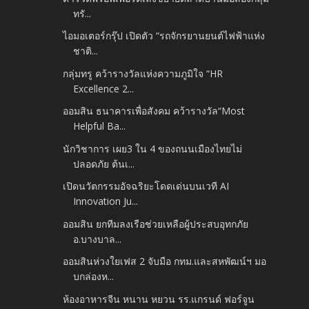
ทรั...
ไอมอเตอร์กรุ๊ป เปิดตัว “รถจักรยานยนต์ไฟฟ้าแห่ง
ชาติ...
กลุ่มทรู คว้ารางวัลแห่งความภูมิใจ “HR
Excellence 2...
ออมสิน ธนาคารเพื่อสังคม คว้ารางวัล“Most
Helpful Ba...
นักวิชาการ เผย3 ใน 4 ของถนนเมืองไทยไม่
ปลอดภัย ต้นเ...
เปิดนวัตกรรมอัจฉริยะโดดเด่นบนเวที AI
Innovation Ju...
ออมสิน ยกทีมลงเรือช่วยเหลือผู้ประสบอุทกภัย
อ.บางบาล...
ออมสินห่วงใยเฟส 2 จับมือ กทม.และสหพัฒน์ฯ มอ
บกล่องห...
ห้องอาหารจีน หนาน หยวน รร.แกรนด์ ฟอร์จูน