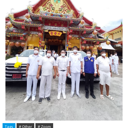
Tags
# Other
# Zoom