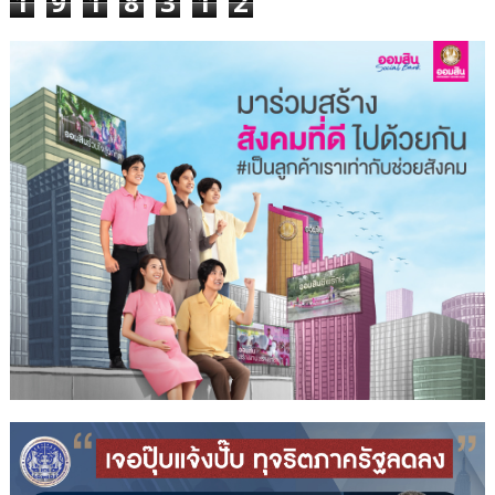
1
9
1
8
3
1
2