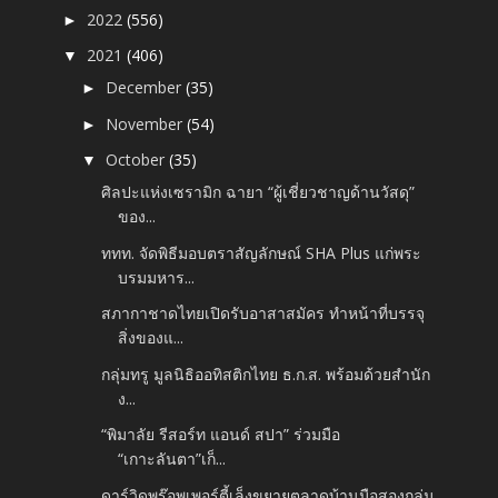
2022
(556)
►
2021
(406)
▼
December
(35)
►
November
(54)
►
October
(35)
▼
ศิลปะแห่งเซรามิก ฉายา “ผู้เชี่ยวชาญด้านวัสดุ”
ของ...
ททท. จัดพิธีมอบตราสัญลักษณ์ SHA Plus แก่พระ
บรมมหาร...
สภากาชาดไทยเปิดรับอาสาสมัคร ทำหน้าที่บรรจุ
สิ่งของแ...
กลุ่มทรู มูลนิธิออทิสติกไทย ธ.ก.ส. พร้อมด้วยสำนัก
ง...
“พิมาลัย รีสอร์ท แอนด์ สปา” ร่วมมือ
“เกาะลันตา”เก็...
ดาร์วิดพร๊อพเพอร์ตี้เล็งขยายตลาดบ้านมือสองกลุ่ม