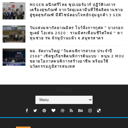
MOGEN ผนึกศรีไทย ซุปเปอร์แวร์ ปฏิวัติวงการ
เครื่องสุขภัณฑ์ จากวัสดุเมลามีนที่ใช้ผลิตจานชาม
สู่ชุดสุขภัณฑ์ มีดีไซน์ตอบโจทย์กลุ่มลูกค้า 3 GEN
วันแห่งมหากัลยาณมิตร โบว์ลิ่งการกุศล “ บางกอก
ทูเดย์ โอเพ่น 2020 : รวมมิตรเพื่อนชีวิตใหม่ ” หา
ทุนช่วย รพ.จักษุบ้านแพ้ว จ.สมุทรสาคร
พม. จัดงานใหญ่ “วันคนพิการสากล ประจำปี
2568” เชิดชูเกียรติคนพิการต้นแบบ - หนุน 2 MOU
ขยายโอกาสคนพิการสร้างอาชีพ พร้อมใช้
นวัตกรรมภูมิสารสนเทศ
Pages