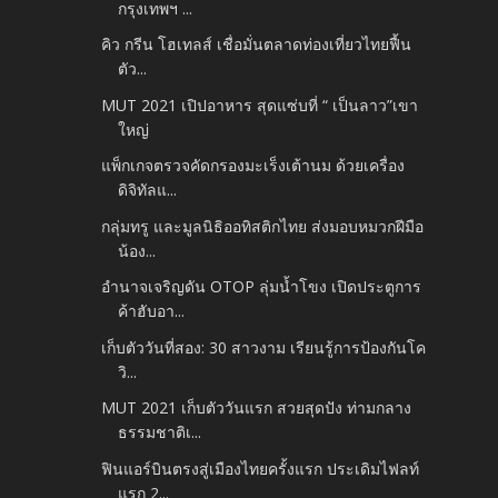
กรุงเทพฯ ...
คิว กรีน โฮเทลส์ เชื่อมั่นตลาดท่องเที่ยวไทยฟื้น
ตัว...
MUT 2021 เปิปอาหาร สุดแซ่บที่ “ เป็นลาว”เขา
ใหญ่
แพ็กเกจตรวจคัดกรองมะเร็งเต้านม ด้วยเครื่อง
ดิจิทัลแ...
กลุ่มทรู และมูลนิธิออทิสติกไทย ส่งมอบหมวกฝีมือ
น้อง...
อำนาจเจริญดัน OTOP ลุ่มน้ำโขง เปิดประตูการ
ค้าฮับอา...
เก็บตัววันที่สอง: 30 สาวงาม เรียนรู้การป้องกันโค
วิ...
MUT 2021 เก็บตัววันแรก สวยสุดปัง ท่ามกลาง
ธรรมชาติเ...
ฟินแอร์บินตรงสู่เมืองไทยครั้งแรก ประเดิมไฟลท์
แรก 2...