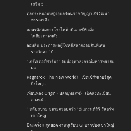
เสริม 5 ...
ทูลกระหม่อมหญิงอุบลรัตนราชกัญญา สิริวัฒนา
พรรณวดี เ...
ถอดรหัสสมการโรงไฟฟ้าบีแอลซีพี เมื่อ
‘เสถียรภาพพลัง...
ออมสิน ประกาศผลผู้โชคดีสลากออมสินพิเศษ
รางวัลละ 10...
"เกร๊ทเตอร์ฟาร์ม่า" จับมือจุฬาลงกรณ์มหาวิทยาลัย
ผล...
Ragnarok: The New World》 เปิดเซิร์ฟเวอร์สุด
ยิ่งใหญ...
เทียนหลง Origin - ปลุกยุทธภพ》 เปิดลงทะเบียน
ล่วงหน้...
" หลับสบาย ขยายครอบครัว "@แกรนด์สิริ รีสอร์ท
เขาใหญ่
ปีละครั้ง !! สุดยอด งานทุเรียน GI ปากช่องเขาใหญ่