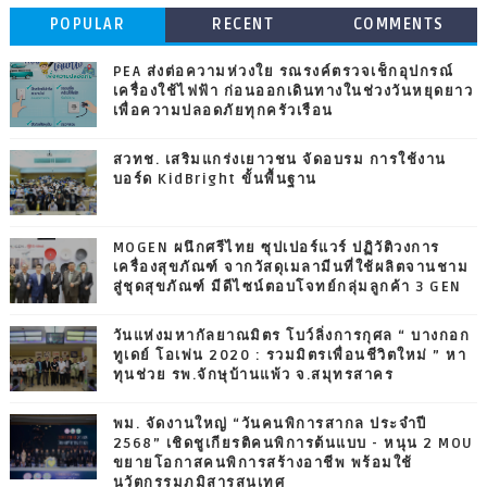
POPULAR
RECENT
COMMENTS
PEA ส่งต่อความห่วงใย รณรงค์ตรวจเช็กอุปกรณ์
เครื่องใช้ไฟฟ้า ก่อนออกเดินทางในช่วงวันหยุดยาว
เพื่อความปลอดภัยทุกครัวเรือน
สวทช. เสริมแกร่งเยาวชน จัดอบรม การใช้งาน
บอร์ด KidBright ขั้นพื้นฐาน
MOGEN ผนึกศรีไทย ซุปเปอร์แวร์ ปฏิวัติวงการ
เครื่องสุขภัณฑ์ จากวัสดุเมลามีนที่ใช้ผลิตจานชาม
สู่ชุดสุขภัณฑ์ มีดีไซน์ตอบโจทย์กลุ่มลูกค้า 3 GEN
วันแห่งมหากัลยาณมิตร โบว์ลิ่งการกุศล “ บางกอก
ทูเดย์ โอเพ่น 2020 : รวมมิตรเพื่อนชีวิตใหม่ ” หา
ทุนช่วย รพ.จักษุบ้านแพ้ว จ.สมุทรสาคร
พม. จัดงานใหญ่ “วันคนพิการสากล ประจำปี
2568” เชิดชูเกียรติคนพิการต้นแบบ - หนุน 2 MOU
ขยายโอกาสคนพิการสร้างอาชีพ พร้อมใช้
นวัตกรรมภูมิสารสนเทศ