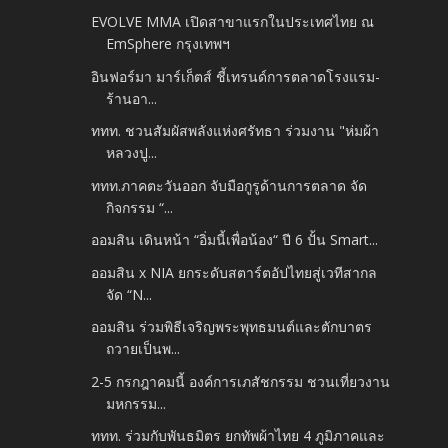
EVOLVE MMA เปิดสาขาแรกในประเทศไทย ณ
EmSphere กรุงเทพฯ
อินฟอร์มา มาร์เก็ตส์ ชี้เทรนด์การตลาดโรงแรม-
ร้านอา...
ททท. ชวนสัมผัสพลังแห่งศรัทธา ร่วมงาน "ห่มผ้า
หลวงปู...
ททท.ภาคตะวันออก จับมือกูรูด้านการตลาด จัด
กิจกรรม “...
ออมสิน เดินหน้า “อิ่มนี้เพื่อน้อง“ ปี 6 ปั้น Smart...
ออมสิน x NIA ยกระดับสตาร์ตอัปไทยสู่เวทีสากล
จัด “N...
ออมสิน ร่วมพิธีเจริญพระพุทธมนต์และตักบาตร
ถวายเป็นพ...
2-5 กรกฎาคมนี้ องค์การเภสัชกรรม ชวนเที่ยวงาน
มหกรรม...
ททท. ร่วมกับพันธมิตร ยกทัพผ้าไทย 4 ภูมิภาคและ