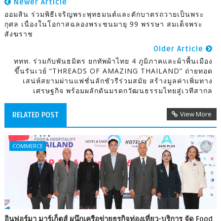
Newer Article
ออมสิน ร่วมพิธีเจริญพระพุทธมนต์และตักบาตรถวายเป็นพระ
กุศล เนื่องในโอกาสฉลองพระชนมายุ 99 พรรษา สมเด็จพระ
สังฆราช
Older Article
ททท. ร่วมกับพันธมิตร ยกทัพผ้าไทย 4 ภูมิภาคและผ้าพื้นเมือง
ขึ้นรันเวย์ “THREADS OF AMAZING THAILAND” ถ่ายทอด
เสน่ห์สยามผ่านแฟชั่นลักชัวรีร่วมสมัย สร้างมูลค่าเพิ่มทาง
เศรษฐกิจ พร้อมผลักดันมรดกวัฒนธรรมไทยสู่เวทีสากล
View More
RELATED POST
COMMERCE
อินฟอร์มา มาร์เก็ตส์ ผนึกเครือข่ายธุรกิจท่องเที่ยว-บริการ จัด Food