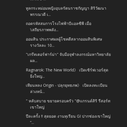
ทูลกระหม่อมหญิงอุบลรัตนราชกัญญา สิริวัฒนา
พรรณวดี เ...
ถอดรหัสสมการโรงไฟฟ้าบีแอลซีพี เมื่อ
‘เสถียรภาพพลัง...
ออมสิน ประกาศผลผู้โชคดีสลากออมสินพิเศษ
รางวัลละ 10...
"เกร๊ทเตอร์ฟาร์ม่า" จับมือจุฬาลงกรณ์มหาวิทยาลัย
ผล...
Ragnarok: The New World》 เปิดเซิร์ฟเวอร์สุด
ยิ่งใหญ...
เทียนหลง Origin - ปลุกยุทธภพ》 เปิดลงทะเบียน
ล่วงหน้...
" หลับสบาย ขยายครอบครัว "@แกรนด์สิริ รีสอร์ท
เขาใหญ่
ปีละครั้ง !! สุดยอด งานทุเรียน GI ปากช่องเขาใหญ่
“...