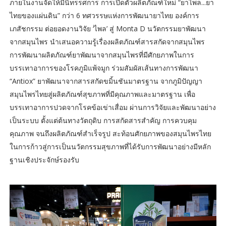
ภายในงานจัดให้มีนิทรรศการ การเปิดตัวผลิตภัณฑ์ใหม่ “ยาไพล...ยา
ไทยของแผ่นดิน” กว่า 6 ทศวรรษแห่งการพัฒนายาไทย องค์การ
เภสัชกรรม ต่อยอดงานวิจัย ‘ไพล’ สู่ Monta D นวัตกรรมยาพัฒนา
จากสมุนไพร นำเสนอความรู้เรื่องผลิตภัณฑ์สารสกัดจากสมุนไพร
การพัฒนาผลิตภัณฑ์ยาพัฒนาจากสมุนไพรที่มีศักยภาพในการ
บรรเทาอาการของโรคภูมิแพ้จมูก ร่วมสัมผัสเส้นทางการพัฒนา
“Antiox” ยาพัฒนาจากสารสกัดขมิ้นชันมาตรฐาน จากภูมิปัญญา
สมุนไพรไทยสู่ผลิตภัณฑ์สุขภาพที่มีคุณภาพและมาตรฐาน เพื่อ
บรรเทาอาการปวดจากโรคข้อเข่าเสื่อม ผ่านการวิจัยและพัฒนาอย่าง
เป็นระบบ ตั้งแต่ต้นทางวัตถุดิบ การสกัดสารสำคัญ การควบคุม
คุณภาพ จนถึงผลิตภัณฑ์สำเร็จรูป สะท้อนศักยภาพของสมุนไพรไทย
ในการก้าวสู่การเป็นนวัตกรรมสุขภาพที่ได้รับการพัฒนาอย่างมีหลัก
ฐานเชิงประจักษ์รองรับ