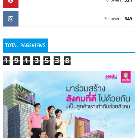
524
Followers
849
Followers
TOTAL PAGEVIEWS
1
9
1
3
5
3
8