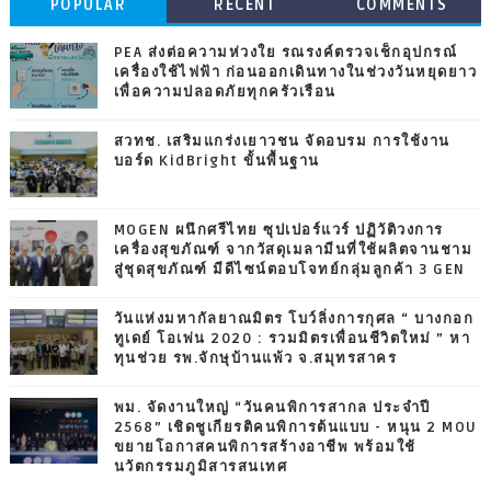
POPULAR
RECENT
COMMENTS
PEA ส่งต่อความห่วงใย รณรงค์ตรวจเช็กอุปกรณ์
เครื่องใช้ไฟฟ้า ก่อนออกเดินทางในช่วงวันหยุดยาว
เพื่อความปลอดภัยทุกครัวเรือน
สวทช. เสริมแกร่งเยาวชน จัดอบรม การใช้งาน
บอร์ด KidBright ขั้นพื้นฐาน
MOGEN ผนึกศรีไทย ซุปเปอร์แวร์ ปฏิวัติวงการ
เครื่องสุขภัณฑ์ จากวัสดุเมลามีนที่ใช้ผลิตจานชาม
สู่ชุดสุขภัณฑ์ มีดีไซน์ตอบโจทย์กลุ่มลูกค้า 3 GEN
วันแห่งมหากัลยาณมิตร โบว์ลิ่งการกุศล “ บางกอก
ทูเดย์ โอเพ่น 2020 : รวมมิตรเพื่อนชีวิตใหม่ ” หา
ทุนช่วย รพ.จักษุบ้านแพ้ว จ.สมุทรสาคร
พม. จัดงานใหญ่ “วันคนพิการสากล ประจำปี
2568” เชิดชูเกียรติคนพิการต้นแบบ - หนุน 2 MOU
ขยายโอกาสคนพิการสร้างอาชีพ พร้อมใช้
นวัตกรรมภูมิสารสนเทศ