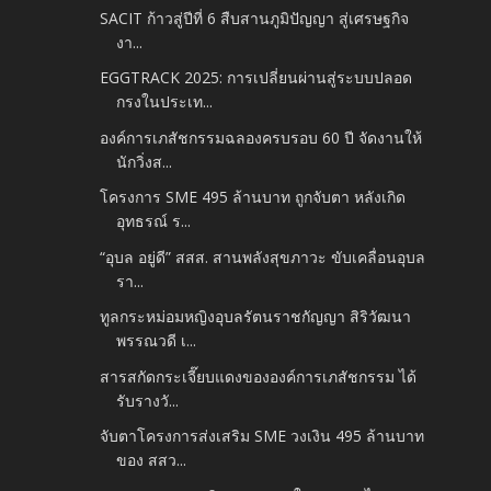
SACIT ก้าวสู่ปีที่ 6 สืบสานภูมิปัญญา สู่เศรษฐกิจ
งา...
EGGTRACK 2025: การเปลี่ยนผ่านสู่ระบบปลอด
กรงในประเท...
องค์การเภสัชกรรมฉลองครบรอบ 60 ปี จัดงานให้
นักวิ่งส...
โครงการ SME 495 ล้านบาท ถูกจับตา หลังเกิด
อุทธรณ์ ร...
“อุบล อยู่ดี” สสส. สานพลังสุขภาวะ ขับเคลื่อนอุบล
รา...
ทูลกระหม่อมหญิงอุบลรัตนราชกัญญา สิริวัฒนา
พรรณวดี เ...
สารสกัดกระเจี๊ยบแดงขององค์การเภสัชกรรม ได้
รับรางวั...
จับตาโครงการส่งเสริม SME วงเงิน 495 ล้านบาท
ของ สสว...