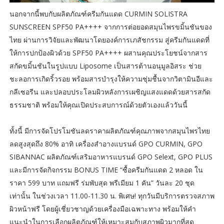
นอกจากนี้พบกับผลิตภัณฑ์ครีมกันแดด CURMIN SOLISTRA
SUNSCREEN SPF50 PA++++ จากการต่อยอดสมุนไพรขมิ้นชันของ
ไทย ผ่านการวิจัยและพัฒนาโดยองค์การเภสัชกรรม สู่ครีมกันแดดที่
ให้การปกป้องผิวด้วย SPF50 PA++++ ผสานคุณประโยชน์จากสาร
สกัดขมิ้นชันในรูปแบบ Liposome เป็นสารต้านอนุมูลอิสระ ช่วย
ชะลอการเกิดริ้วรอย พร้อมสารบำรุงให้ความชุ่มชื้นจากวิตามินอีและ
กลีเซอรีน และปลอบประโลมผิวหลังการเผชิญแสงแดดด้วยสารสกัด
ธรรมชาติ พร้อมให้คุณเปิดประสบการณ์ด้วยตัวเองแล้ววันนี้
ทั้งนี้ มีการจัดโปรโมชันลดราคาผลิตภัณฑ์คุณภาพจากสมุนไพรไทย
ลดสูงสุดถึง 80% อาทิ เครื่องสำอางแบรนด์ GPO CURMIN, GPO
SIBANNAC ผลิตภัณฑ์เสริมอาหารแบรนด์ GPO Selext, GPO PLUS
และมีการจัดกิจกรรม BONUS TIME “ซื้อครีมกันแดด 2 หลอด ใน
ราคา 599 บาท แถมฟรี ร่มพับสุด พรีเมียม 1 คัน” วันละ 20 ชุด
เท่านั้น ในช่วงเวลา 11.00-11.30 น. พิเศษ! ทุกวันมีบริการตรวจสภาพ
ผิวหน้าฟรี โดยผู้เชี่ยวชาญด้วยเครื่องมือเฉพาะทาง พร้อมให้คำ
แนะนำในการเลือกผลิตภัณฑ์ให้เหมาะสมกับสภาพผิวมากที่สุด