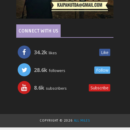
CONNECT WITH US
34.2k
Like
likes
28.6k
Follow
followers
8.6k
Subscribe
subscribers
COPYRIGHT ©
2026
ALL MILES