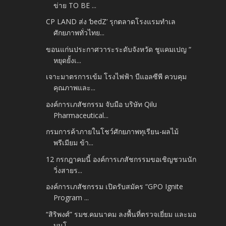
ข่าย TO BE ...
CP LAND ส่ง ‘bedZ’ รุกตลาดโรงแรมทำเล
ศักยภาพทั่วไทย...
ขอนแก่นประกาศวาระระดับจังหวัด ชูแคมเปญ “
หยุดยั้งเ...
เจาะมาตรการเข้ม โรงไฟฟ้า บีแอลซีพี ควบคุม
คุณภาพและ...
องค์การเภสัชกรรม จับมือ บริษัท Qilu
Pharmaceutical...
กรมการค้าภายในโชว์ศักยภาพทุเรียน-ผลไม้
พรีเมียม ข้า...
12 กรกฎาคมนี้ องค์การเภสัชกรรมขอเชิญชวนนัก
วิ่งสายร...
องค์การเภสัชกรรม เปิดรับสมัคร “GPO Ignite
Program ...
“สิริพงศ์” รมช.คมนาคม ลงพื้นที่ตรวจเยี่ยม และมอ
บนโ...