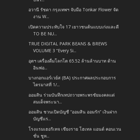
อวานี รัชดา กรุงเทพฯ จับมือ Tonkar Flower จัด
งาน W...
เปิดความประทับใจ 17 เยาวชนต้นแบบเก่งและดี
TO BE NU...
TRUE DIGITAL PARK BEANS & BREWS
VOLUME 3 “Every Si...
อุตฯ เครื่องดื่มโลกโต 65.52 ล้านล้านบาท ด้าน
อินฟอ...
บางกอกแอร์เวย์ส (BA) ประกาศผลประกอบการ
ไตรมาสที่ 1/...
ออมสิน ร่วมบันทึกเทปถวายพระพรชัยมงคลแด่
สมเด็จพระนา...
ออมสิน ชวนเปิดบัญชี “ออมสิน ออมรัก” เงินฝาก
บัญชีแร...
โรงแรมเฮอริเทจ เชียงราย โฮเทล แอนด์ คอนเวน
ชั่น ชูห...