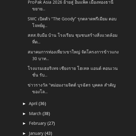
ProPak Asia 2026 ย้ายสู่ อิมแพ็ค เมืองทองธานี
ขยาย...
SWC เปิดตัว “The Goody” รุกตลาดพรีเมียม ตอบ
โจทย์ผู...
สสส.จับมือ บ้าน โรงเรียน ชุมชนสร้างสิ่งแวดล้อม
ที่ด...
สมาคมการท่องเที่ยวเขาใหญ่ จัดโครงการข้าวแกง
30 บาท...
โรงแรมเฮอริเทจ เชียงราย โฮเทล แอนด์ คอนเวน
ชั่น รับ...
ข่าวรางวัล “หม่อมงามจิตต์ บุรฉัตร บุคคล สำคัญ
ของโล...
April
(36)
►
March
(38)
►
February
(27)
►
January
(43)
►