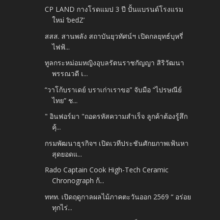
CP LAND กางโรดแมป 3 ปี ปั้นแบรนด์โรงแรม
ใหม่ ‘bedZ’
สสส. สานพลัง สถาบันยุวทัศน์ฯ เปิดกลยุทธ์บุหรี่
ไฟฟ้...
ทูลกระหม่อมหญิงอุบลรัตนราชกัญญา สิริวัฒนา
พรรณวดี เ...
“วาโก้บราเดย์ บราเก่าเราขอ” จับมือ “ไปรษณีย์
ไทย” ช...
" อินฟอร์มา "ถอดรหัสความสำเร็จ ลูกค้าต้องรู้สึก
คุ้...
กรมพัฒนาธุรกิจฯ เปิดเวทีประชันศักยภาพเฟ้นหา
สุดยอดแ...
Rado Captain Cook High-Tech Ceramic
Chronograph ก้...
ททท. เปิดฤดูกาลผลไม้ภาคตะวันออก 2569 “ อร่อย
ทุกไร่...