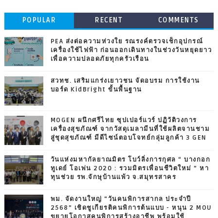
POPULAR
RECENT
COMMENTS
PEA ส่งต่อความห่วงใย รณรงค์ตรวจเช็กอุปกรณ์
เครื่องใช้ไฟฟ้า ก่อนออกเดินทางในช่วงวันหยุดยาว
เพื่อความปลอดภัยทุกครัวเรือน
สวทช. เสริมแกร่งเยาวชน จัดอบรม การใช้งาน
บอร์ด KidBright ขั้นพื้นฐาน
MOGEN ผนึกศรีไทย ซุปเปอร์แวร์ ปฏิวัติวงการ
เครื่องสุขภัณฑ์ จากวัสดุเมลามีนที่ใช้ผลิตจานชาม
สู่ชุดสุขภัณฑ์ มีดีไซน์ตอบโจทย์กลุ่มลูกค้า 3 GEN
วันแห่งมหากัลยาณมิตร โบว์ลิ่งการกุศล “ บางกอก
ทูเดย์ โอเพ่น 2020 : รวมมิตรเพื่อนชีวิตใหม่ ” หา
ทุนช่วย รพ.จักษุบ้านแพ้ว จ.สมุทรสาคร
พม. จัดงานใหญ่ “วันคนพิการสากล ประจำปี
2568” เชิดชูเกียรติคนพิการต้นแบบ - หนุน 2 MOU
ขยายโอกาสคนพิการสร้างอาชีพ พร้อมใช้