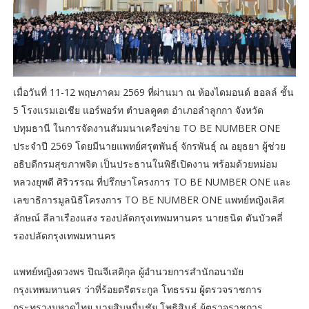
เมื่อวันที่ 11-12 พฤษภาคม 2569 ที่ผ่านมา ณ ห้องไดมอนด์ ฮอลล์ ชั้น
5 โรงแรมเอเชีย แอร์พอร์ท ตำบลคูคต อำเภอลำลูกกา จังหวัด
ปทุมธานี ในการจัดงานสัมมนาเครือข่าย TO BE NUMBER ONE
ประจำปี 2569 โดยมีนายแพทย์ศรุตพันธุ์ จักรพันธุ์ ณ อยุธยา ผู้ช่วย
อธิบดีกรมสุขภาพจิต เป็นประธานในพิธีเปิดงาน พร้อมด้วยหม่อม
หลวงยุพดี ศิริวรรณ ที่ปรึกษาโครงการ TO BE NUMBER ONE และ
เลขาธิการมูลนิธิโครงการ TO BE NUMBER ONE แพทย์หญิงเลิศ
ลักษณ์ ลีลาเรืองแสง รองปลัดกรุงเทพมหานคร นายธนิต ตันบัวคลี่
รองปลัดกรุงเทพมหานคร
แพทย์หญิงดวงพร ปิณจีเสคิกุล ผู้อำนวยการสำนักอนามัย
กรุงเทพมหานคร ว่าที่ร้อยตรีตระกูล โทธรรม ผู้ตรวจราชการ
กระทรวงมหาดไทย นายสิบหมื่นชัย โพธิสินธุ์ ผู้ตรวจราชการ