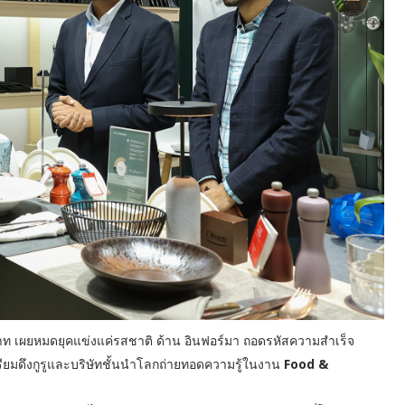
ท เผยหมดยุคแข่งแค่รสชาติ ด้าน อินฟอร์มา ถอดรหัสความสำเร็จ
เตรียมดึงกูรูและบริษัทชั้นนำโลกถ่ายทอดความรู้ในงาน
Food &