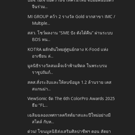
จีนร่วม...
MI GROUP คว้า 2 รางวัล Gold จากสาขา IMC /
Multiple...
สสว. โชว์ผลงาน “SME ปัง ตังได้คืน” ผ่านระบบ
BDS หน...
KOTRA ผลักดันไทยสู่ศูนย์กลาง K-Food แห่ง
อาเซียน ล่...
มูลนิธิรางวัลสมเด็จเจ้าฟ้ามหิดล ในพระบรม
ราชูปถัมภ์...
สคส.สั่งระงับและให้ลบข้อมูล 1.2 ล้านราย เคส
สแกนม่า...
ViewSonic จัด The 6th ColorPro Awards 2025
ธีม “FL...
เฉลิมฉลองเทศกาลคริสต์มาสและปีใหม่อย่างมี
สไตล์ กับห...
ด่วน! โขนมูลนิธิส่งเสริมศิลปาชีพฯ ตอน สัตยา