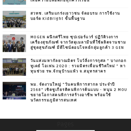
เพื่อความปลอดภัยทุกครัวเรือน
สวทช. เสริมแกร่งเยาวชน จัดอบรม การใช้งาน
บอร์ด KidBright ขั้นพื้นฐาน
MOGEN ผนึกศรีไทย ซุปเปอร์แวร์ ปฏิวัติวงการ
เครื่องสุขภัณฑ์ จากวัสดุเมลามีนที่ใช้ผลิตจานชาม
สู่ชุดสุขภัณฑ์ มีดีไซน์ตอบโจทย์กลุ่มลูกค้า 3 GEN
วันแห่งมหากัลยาณมิตร โบว์ลิ่งการกุศล “ บางกอก
ทูเดย์ โอเพ่น 2020 : รวมมิตรเพื่อนชีวิตใหม่ ” หา
ทุนช่วย รพ.จักษุบ้านแพ้ว จ.สมุทรสาคร
พม. จัดงานใหญ่ “วันคนพิการสากล ประจำปี
2568” เชิดชูเกียรติคนพิการต้นแบบ - หนุน 2 MOU
ขยายโอกาสคนพิการสร้างอาชีพ พร้อมใช้
นวัตกรรมภูมิสารสนเทศ
Pages