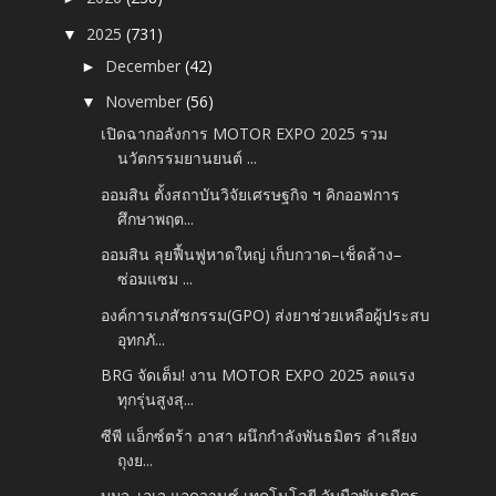
2025
(731)
▼
December
(42)
►
November
(56)
▼
เปิดฉากอลังการ MOTOR EXPO 2025 รวม
นวัตกรรมยานยนต์ ...
ออมสิน ตั้งสถาบันวิจัยเศรษฐกิจ ฯ คิกออฟการ
ศึกษาพฤต...
ออมสิน ลุยฟื้นฟูหาดใหญ่ เก็บกวาด–เช็ดล้าง–
ซ่อมแซม ...
องค์การเภสัชกรรม(GPO) ส่งยาช่วยเหลือผู้ประสบ
อุทกภั...
BRG จัดเต็ม! งาน MOTOR EXPO 2025 ลดแรง
ทุกรุ่นสูงสุ...
ซีพี แอ็กซ์ตร้า อาสา ผนึกกำลังพันธมิตร ลำเลียง
ถุงย...
บมจ. เอเจ แอดวานซ์ เทคโนโลยี จับมือพันธมิตร