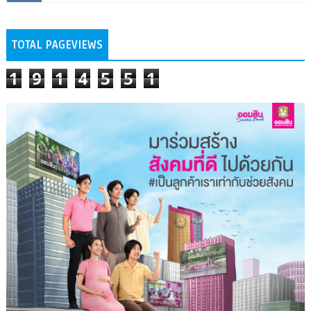
TOTAL PAGEVIEWS
1
9
1
4
5
5
1