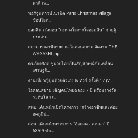
พาลี เพ...
ฟอร์จูนทาวน์เนรมิต Paris Christmas Village
ช้อปไอท...
ออมสิน เร่งมอบ "ถุงห่วงใยจากใจออมสิน" ช่วยผู้
ประสบ...
สยาม ทาคาชิมายะ ณ ไอคอนสยาม จัดงาน THE
WAGASHI Jap...
ดร.ก้องศักด ชูมวยไทยเป็นสัญลักษณ์ขับเคลื่อน
เศรษฐกิ...
งานเที่ยวญี่ปุ่นด้วยตัวเอง & ทัวร์ ครั้งที่ 17 (Vi...
ไอคอนสยาม เชิญคนไทยฉลอง 7 ปี พร้อมรางวัล
ระดับโลก แ...
สทบ. เดินหน้าเปิดโครงการ “สร้างอาชีพและต่อย
อดภูมิป...
สอน. เดินหน้ามาตรการ “อ้อยสด - ลดเผา” ปี
68/69 ขับ...