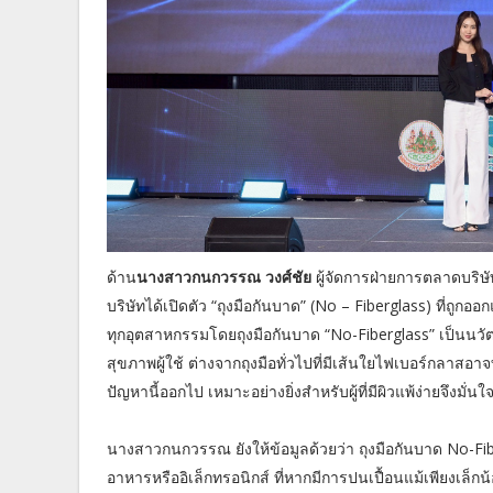
ด้าน
นางสาวกนกวรรณ วงศ์ชัย
ผู้จัดการฝ่ายการตลาดบริษัท
บริษัทได้เปิดตัว “ถุงมือกันบาด” (No – Fiberglass) ที่
ทุกอุตสาหกรรมโดยถุงมือกันบาด “No-Fiberglass” เป็นน
สุขภาพผู้ใช้ ต่างจากถุงมือทั่วไปที่มีเส้นใยไฟเบอร์กลาสอา
ปัญหานี้ออกไป เหมาะอย่างยิ่งสำหรับผู้ที่มีผิวแพ้ง่ายจึ
นางสาวกนกวรรณ ยังให้ข้อมูลด้วยว่า ถุงมือกันบาด No-Fi
อาหารหรืออิเล็กทรอนิกส์ ที่หากมีการปนเปื้อนแม้เพียงเล็กน