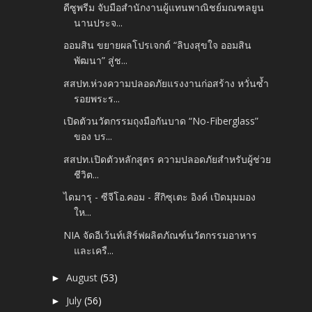
ดีซูพรีม จับมือสำนักงานผู้แทนพาณิชย์มณฑลยูน
นานประจ...
ออมสิน ขยายผลโปรเจกต์ “ลิบงสุขใจ ออมสิน
พัฒนา” สู่ช...
สสปท.ห่วงความปลอดภัยแรงงานก่อสร้าง หวั่นซ้ำ
รอยพระร...
เปิดตัวนวัตกรรมถุงมือกันบาด “No-Fiberglass”
ของ บร...
สสปท.เปิดตัวหลักสูตร ความปลอดภัยสำหรับผู้ช่วย
ชีวิต...
ไดมารุ - ซีจีโอ.คอม - สึกิซุเตะ อิงค์ เปิดมุมมอง
ให...
NIA จัดอีเว้นท์เสิร์ฟผลิตภัณฑ์นวัตกรรมอาหาร
และเครื...
August
(53)
►
July
(56)
►