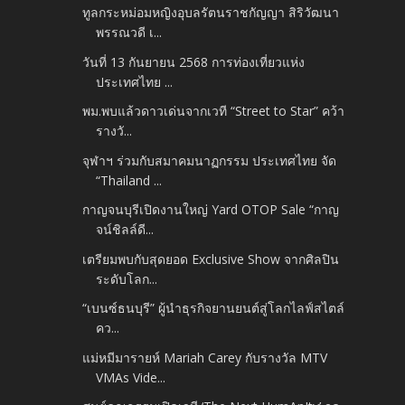
ทูลกระหม่อมหญิงอุบลรัตนราชกัญญา สิริวัฒนา
พรรณวดี เ...
วันที่ 13 กันยายน 2568 การท่องเที่ยวแห่ง
ประเทศไทย ...
พม.พบแล้วดาวเด่นจากเวที “Street to Star” คว้า
รางวั...
จุฬาฯ ร่วมกับสมาคมนาฏกรรม ประเทศไทย จัด
“Thailand ...
กาญจนบุรีเปิดงานใหญ่ Yard OTOP Sale “กาญ
จน์ชิลล์ดี...
เตรียมพบกับสุดยอด Exclusive Show จากศิลปิน
ระดับโลก...
“เบนซ์ธนบุรี” ผู้นำธุรกิจยานยนต์สู่โลกไลฟ์สไตล์
คว...
แม่หมีมารายห์ Mariah Carey กับรางวัล MTV
VMAs Vide...