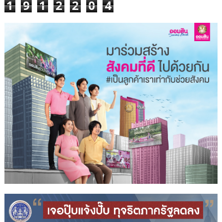
1
9
1
2
2
0
4