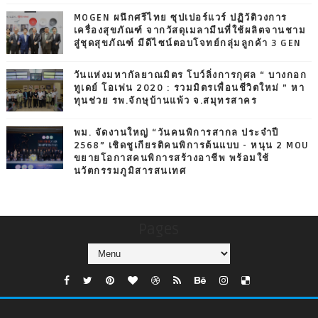
MOGEN ผนึกศรีไทย ซุปเปอร์แวร์ ปฏิวัติวงการ
เครื่องสุขภัณฑ์ จากวัสดุเมลามีนที่ใช้ผลิตจานชาม
สู่ชุดสุขภัณฑ์ มีดีไซน์ตอบโจทย์กลุ่มลูกค้า 3 GEN
วันแห่งมหากัลยาณมิตร โบว์ลิ่งการกุศล “ บางกอก
ทูเดย์ โอเพ่น 2020 : รวมมิตรเพื่อนชีวิตใหม่ ” หา
ทุนช่วย รพ.จักษุบ้านแพ้ว จ.สมุทรสาคร
พม. จัดงานใหญ่ “วันคนพิการสากล ประจำปี
2568” เชิดชูเกียรติคนพิการต้นแบบ - หนุน 2 MOU
ขยายโอกาสคนพิการสร้างอาชีพ พร้อมใช้
นวัตกรรมภูมิสารสนเทศ
Pages