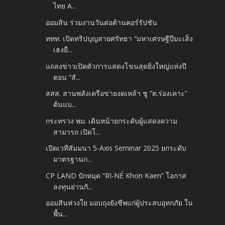
ไทย A...
ออมสิน ร่วมงานวันต่อต้านคอร์รัปชัน
ททท. เปิดทริปบุญสายศรัทธา “มหาเศรษฐีปีมะเส็ง
เฮงยื...
แถลงข่าวเปิดตัวการแสดงโขนสุดยิ่งใหญ่แห่งปี
ตอน “สั...
สสส. สานพลังเครือข่ายงดเหล้า ชู “ต.ร่องเคาะ”
ต้นแบ...
กระทรวง พม. เดินหน้ายกระดับผู้แสดงความ
สามารถ เปิดโ...
เปิดเวทีสัมมนา 5-Axis Seminar 2025 ยกระดับ
มาตรฐานก...
CP LAND ปักหมุด “RI-NÉ Khon Kaen” โอกาส
ลงทุนย่านกั...
ออมสินห่วงใย มอบถุงยังชีพแก่ผู้ประสบอุทกภัย ใน
พื้น...