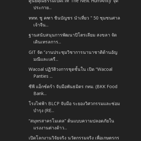
ศูนย์คุณธรรมเปิดเวที ‘The Next HumAnIty’ จุด
ประกาย...
ททท. ชู คฑา ชินบัญชร นำเที่ยว " 50 ชุมชนศาล
เจ้าจีน...
ฐานสนับสนุนการพัฒนาปิโตรเลียม สงขลา จัด
เดินเทรลการ...
GIT จัด “งานประชุมวิชาการนานาชาติด้านอัญ
มณีและเครื...
Wacoal ปฏิวัติวงการชุดชั้นใน เปิด “Wacoal
Panties ...
ซีพี แอ็กซ์ตร้า จับมือพันธมิตร กทม. (BKK Food
Bank...
โรงไฟฟ้า BLCP จับมือ ระยองวิศวกรรมและซ่อม
บำรุง (RE...
“สมุทรสาครโมเดล” ต้นแบบความปลอดภัยใน
แรงงานต่างด้าว...
เปิดโลกงานวิจัยจริง นวัตกรรมจริง เพื่อเกษตรกร