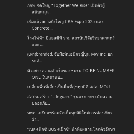
กกท. จัดใหญ่ “Together We Rise” เปิดตัวผู้
สนับสนุน...
เริ่มแล้วอย่างยิ่งใหญ่ CBA Expo 2025 และ
Concrete ...
โรงไฟฟ้า บีแอลซีพี ร่วม สถาบันวิจัยวิทยาศาสตร์
และเ...
(u/n)branded. จับมือพันธมิตรญี่ปุ่น MW Inc. ยก
ระดั...
ตัวอย่างความสำเร็จของชมรม TO BE NUMBER
ONE ในสถานป...
เปลี่ยนพื้นที่เสี่ยงเป็นพื้นที่สุขทุกมิติ สสส. MOU...
สสปท. สร้าง “Lifeguard” รุ่นแรก ยกระดับความ
ปลอดภัย...
ททท. เตรียมพร้อมจัดเต็มทุกมิติใหม่การท่องเที่ยว
ผ่า...
“เบล-เน็กซ์ BUS-แม็กซ์” นำทีมผสานโลกตัวอักษร