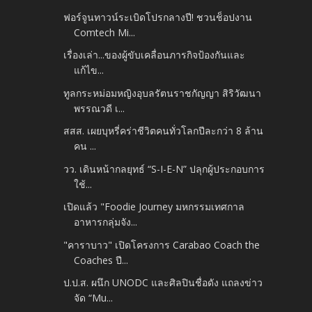
ฟอร์จูนทาวน์ระเบิดโปรกลางปี! ชวนช็อปงาน
Comtech Mi...
เรื่องเล่า...ของผู้ขับเคลื่อนภารกิจป้องกันและ
แก้ไข...
ทูลกระหม่อมหญิงอุบลรัตนราชกัญญา สิริวัฒนา
พรรณวดี เ...
สสส. เผยบุหรี่คร่าชีวิตคนทั่วโลกปีละกว่า 8 ล้าน
คน ...
วว. เดินหน้ากลยุทธ์ “S-I-E-N” ปลุกผู้ประกอบการ
ใช้...
เปิดแล้ว "Foodie Journey มหกรรมเทศกาล
อาหารกลุ่มจัง...
"คาราบาว" เปิดโครงการ Carabao Coach the
Coaches ปี...
ป.ป.ส. ผนึก UNODC และศิลปินชื่อดัง แถลงข่าว
จัด “Mu...