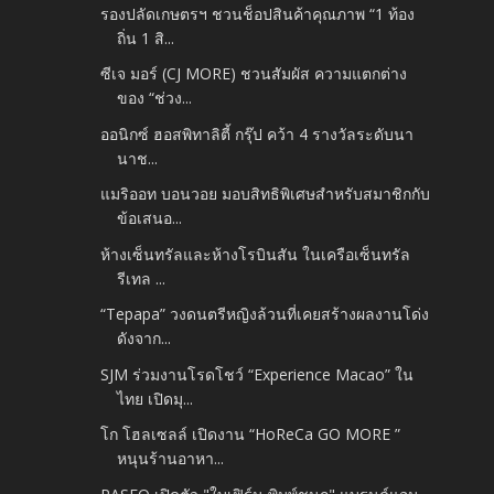
รองปลัดเกษตรฯ ชวนช็อปสินค้าคุณภาพ “1 ท้อง
ถิ่น 1 สิ...
ซีเจ มอร์ (CJ MORE) ชวนสัมผัส ความแตกต่าง
ของ “ช่วง...
ออนิกซ์ ฮอสพิทาลิตี้ กรุ๊ป คว้า 4 รางวัลระดับนา
นาช...
แมริออท บอนวอย มอบสิทธิพิเศษสำหรับสมาชิกกับ
ข้อเสนอ...
ห้างเซ็นทรัลและห้างโรบินสัน ในเครือเซ็นทรัล
รีเทล ...
“Tepapa” วงดนตรีหญิงล้วนที่เคยสร้างผลงานโด่ง
ดังจาก...
SJM ร่วมงานโรดโชว์ “Experience Macao” ใน
ไทย เปิดมุ...
โก โฮลเซลล์ เปิดงาน “HoReCa GO MORE ”
หนุนร้านอาหา...