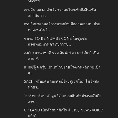
Succes...
ออมสิน เผยผลสำเร็จช่วยคนไทยเข้าถึงสินเชื่อ
สถาบันกา...
กรมวิทยาศาสตร์การแพทย์จับมือภาคเอกชน ถ่าย
ทอดเทคโนโ...
ชมรม TO BE NUMBER ONE ในชุมชน
กรุงเทพมหานคร กับการข...
องค์กรนานาชาติ ร่วม อินฟอร์มา มาร์เก็ตส์ เปิด
งาน P...
แม็คซ์ฟู๊ด กรุ๊ป เดินหน้าขยายโรงงานผลิต พุ่งเป้า
สู...
SACIT พร้อมดันหัตถศิลป์ไทยสู่เวทีโลก โชว์พลัง
นักสร...
“ฮาร์ดแวร์เฮาส์” ศูนย์จำหน่ายสินค้าช่างระดับมือ
อาช...
CP LAND เปิดตัวสมาชิกใหม่ ‘CICI, NEWS VOICE’
พลิกโ...