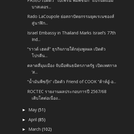
PASEO เปิดตัว "ใบเฟิร์น พิมพ์ชนก" แบรนด์แอม
บาสเดอร...
Rado LaCoupole ย่อสถาปัตยกรรมยุคเรเนซองส์
สู่นาฬิก...
Israel Embassy in Thailand Marks Israel’s 77th
Ind...
“ราวด์ เฮดส์” ธุรกิจภายใต้กลุ่มพูลผล เปิดตัว
โปรตีน...
ตลาดสี่มุมเมือง จับมือพันธมิตรภาครัฐ เปิดเทศกาล
‘ส...
“น้ำมันพืชกุ๊ก” เปิดตัว Friend of COOK “ต้าห์อู๋-อ...
ROCTEC รายงานผลประกอบการปี 2567/68
เติบโตต่อเนื่อง...
May
(51)
►
April
(85)
►
March
(102)
►