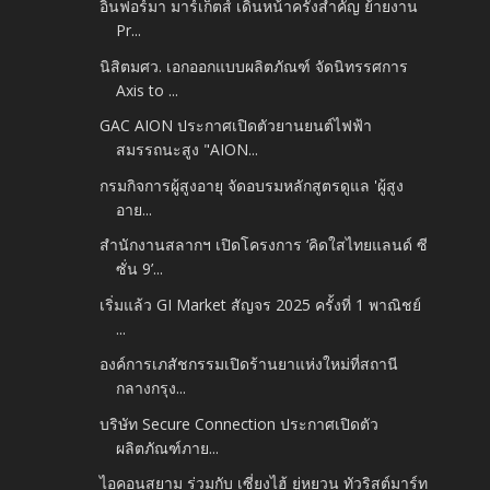
อินฟอร์มา มาร์เก็ตส์ เดินหน้าครั้งสำคัญ ย้ายงาน
Pr...
นิสิตมศว. เอกออกแบบผลิตภัณฑ์ จัดนิทรรศการ
Axis to ...
GAC AION ประกาศเปิดตัวยานยนต์ไฟฟ้า
สมรรถนะสูง "AION...
กรมกิจการผู้สูงอายุ จัดอบรมหลักสูตรดูแล 'ผู้สูง
อาย...
สำนักงานสลากฯ เปิดโครงการ ‘คิดใสไทยแลนด์ ซี
ซั่น 9’...
เริ่มแล้ว GI Market สัญจร 2025 ครั้งที่ 1 พาณิชย์
...
องค์การเภสัชกรรมเปิดร้านยาแห่งใหม่ที่สถานี
กลางกรุง...
บริษัท Secure Connection ประกาศเปิดตัว
ผลิตภัณฑ์ภาย...
ไอคอนสยาม ร่วมกับ เซี่ยงไฮ้ ยู่หยวน ทัวริสต์มาร์ท