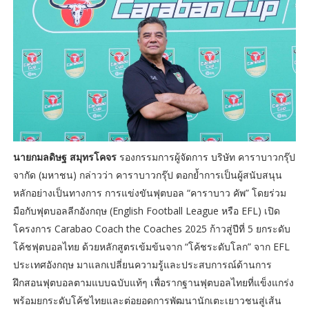
นายกมลดิษฐ สมุทรโคจร
รองกรรมการผู้จัดการ บริษัท คาราบาวกรุ๊ป
จากัด (มหาชน) กล่าวว่า คาราบาวกรุ๊ป ตอกย้ำการเป็นผู้สนับสนุน
หลักอย่างเป็นทางการ การแข่งขันฟุตบอล “คาราบาว คัพ” โดยร่วม
มือกับฟุตบอลลีกอังกฤษ (English Football League หรือ EFL) เปิด
โครงการ Carabao Coach the Coaches 2025 ก้าวสู่ปีที่ 5 ยกระดับ
โค้ชฟุตบอลไทย ด้วยหลักสูตรเข้มข้นจาก “โค้ชระดับโลก” จาก EFL
ประเทศอังกฤษ มาแลกเปลี่ยนความรู้และประสบการณ์ด้านการ
ฝึกสอนฟุตบอลตามแบบฉบับแท้ๆ เพื่อรากฐานฟุตบอลไทยที่แข็งแกร่ง
พร้อมยกระดับโค้ชไทยและต่อยอดการพัฒนานักเตะเยาวชนสู่เส้น