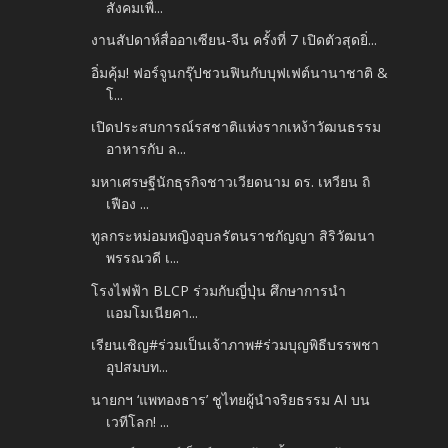
สังคมเพื่...
งานสัปดาห์สื่ออาเซียน-จีน ครั้งที่ 7 เปิดตัวสุดยิ่...
อิ่มคุ้ม! ฟอร์จูนกรุ๊ปชวนฟินกับบุฟเฟต์นานาชาติ &
โ...
เปิดประสบการณ์รสชาติแห่งรากเหง้าวัฒนธรรม
อาหารกับ ล...
มหาเศรษฐีนักธุรกิจชาวเวียดนาม ดร. เหวียน ถิ
เฟือง ...
ทูลกระหม่อมหญิงอุบลรัตนราชกัญญา สิริวัฒนา
พรรณวดี เ...
โรงไฟฟ้า BLCP ร่วมกับญี่ปุ่น ศึกษาการนำ
แอมโมเนียคา...
เรียนเชิญ#ร่วมเป็นเจ้าภาพ#ร่วมบุญพิธีบรรพชา
อุปสมบท...
นายกฯ ‘แพทองธาร’ ชูไทยผู้นำจริยธรรม AI บน
เวทีโลก! ...