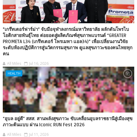
"เกร๊ทเตอร์ฟาร์ม่า" จับมือจุฬาลงกรณ์มหาวิทยาลัย ผลักดันโพรไบ
โอติกสายพันธุ์ไทย ต่อยอดสู่ผลิตภัณฑ์สุขภาพแบรนด์ “GREATER
PROMETA L34 (เกร๊ทเตอร์ โพรเมทา แอล34)” เพื่อเปลี่ยนงานวิจัย
ระดับห้องปฏิบัติการสู่นวัตกรรมสุขภาพ ดูแลสุขภาวะของคนไทยทุก
คน
All Miles
Jul 16, 2026
HEALTH
“อุบล อยู่ดี” สสส. สานพลังสุขภาวะ ขับเคลื่อนอุบลราชธานีสู่เมืองสุข
ภาวะต้นแบบ ผ่าน Iconic RUN Fest 2026
All Miles
Jul 11, 2026