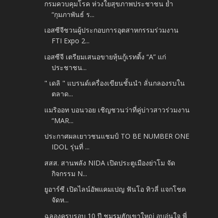
กรมควบคุมโรค ห่วงใยสุขภาพประชาชน ย้ำ
“กุมภาพันธ์ ร...
เอสซีจีชวนผู้ประกอบการอุตสาหกรรมร่วมงาน
FTI Expo 2...
เอสซีจี เตรียมเสนอขายหุ้นกู้เรทติ้ง “A” แก่
ประชาชน...
" เดลิ " แบรนด์เครื่องเขียนชั้นนำ ลั่นกลองรบใน
ตลาด...
แมริออท บอนวอย เชิญชวนว่าที่คู่บ่าวสาวร่วมงาน
“MAR...
ประกาศผลเยาวชนแชมป์ TO BE NUMBER ONE
IDOL รุ่นที่ ...
สสส. สานพลัง NIDA เปิดประตูเมืองย่าโม จัด
กิจกรรม N...
ยูอาร์ซี เปิดไลน์อัพแคมเปญ ฟันโอ ทิวลี่ แจกโชค
จัดห...
ฉลองครบรอบ 10 ปี ชมรมฮักเขาใหญ่ อบอุ่นใจ พี่