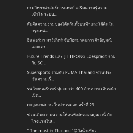
กรมวิทยาศาสตร์การแพทย์ เสริมความรู้ความ
เข้าใจ ระบบ...
สัมผัสความงามของไต้หวันทั้งบนฟ้าและใต้ดินใน
กรุงเทพ...
อินฟอร์มา มาร์เก็ตส์ จับมือสมาคมการค้าอัญมณี
และเคร...
Future Trends และ JITTIPONG Loespradit ร่วม
กับ SC ...
Supersports ร่วมกับ PUMA Thailand ชวนประ
ชันความเร็...
รพ.ไทยนครินทร์ ทุ่มงบกว่า 400 ล้านบาท เดินหน้า
เปิด...
เบญจมาศบาน ในม่านหมอก ครั้งที่ 23
ชวนเติมความหวานให้คนพิเศษตลอดกุมภานี้ กับ
โรงแรมในเ...
" The most in Thailand "@วังน้ำเขียว