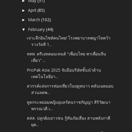
May
(51)
►
April
(85)
►
March
(102)
►
February
(44)
▼
เจาะลึกอินไซต์คนไทย! โรงพยาบาลพญาไทคว้า
รางวัลที่ 1...
ททท. ครีเอทคอนเทนต์ “เพื่อนไทย พาเพื่อนจีน
เที่ยว” ...
ProPak Asia 2025 จับมือบริษัทชั้นนำด้าน
เทคโนโลยีอา...
สวรรค์แห่งการท่องเที่ยวในฤดูหนาว คลับเมดมอบ
ส่วนลดพ...
ทูลกระหม่อมหญิงอุบลรัตนราชกัญญา สิริวัฒนา
พรรณวดี เ...
สสส. ปลูกฝังเยาวชน รู้ทันภัยเสี่ยง สานพลังภาคี
ผุด...