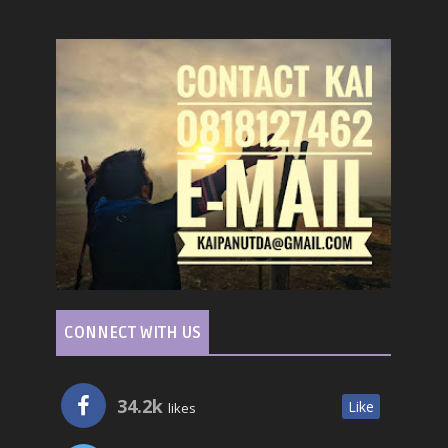
CONNECT WITH US
34.2k
Like
likes