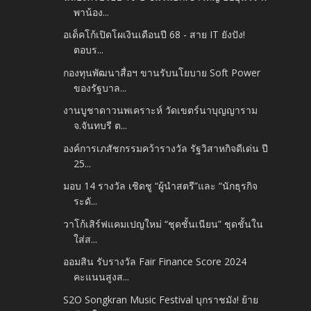
พาน้อง...
อเด็คโก้เปิดโผเงินเดือนปี 68 - สาย IT ยังปัง!
ตอบร...
กองทุนพัฒนาสื่อฯ ขานรับนโยบาย Soft Power
ของรัฐบาล...
งานบูชาดาวนพเคราะห์ วัดเขตร์นาบุญญาราม
จ.จันทบรี ต...
องค์การเภสัชกรรมคว้ารางวัล รัฐวิสาหกิจดีเด่น ปี
25...
มอบ 14 รางวัล เชิดชู “ผู้นำสตรี”และ “นักธุรกิจ
ระดั...
วาโก้เสิร์ฟแคมเปญใหม่ “ชุดชั้นเนียน” ชุดชั้นใน
ใส่ส...
ออมสิน รับรางวัล Fair Finance Score 2024
คะแนนสูงส...
S2O Songkran Music Festival บุกราชมัง! ย้าย