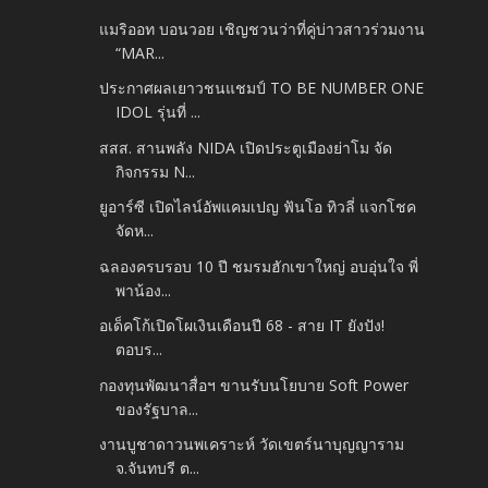
แมริออท บอนวอย เชิญชวนว่าที่คู่บ่าวสาวร่วมงาน
“MAR...
ประกาศผลเยาวชนแชมป์ TO BE NUMBER ONE
IDOL รุ่นที่ ...
สสส. สานพลัง NIDA เปิดประตูเมืองย่าโม จัด
กิจกรรม N...
ยูอาร์ซี เปิดไลน์อัพแคมเปญ ฟันโอ ทิวลี่ แจกโชค
จัดห...
ฉลองครบรอบ 10 ปี ชมรมฮักเขาใหญ่ อบอุ่นใจ พี่
พาน้อง...
อเด็คโก้เปิดโผเงินเดือนปี 68 - สาย IT ยังปัง!
ตอบร...
กองทุนพัฒนาสื่อฯ ขานรับนโยบาย Soft Power
ของรัฐบาล...
งานบูชาดาวนพเคราะห์ วัดเขตร์นาบุญญาราม
จ.จันทบรี ต...