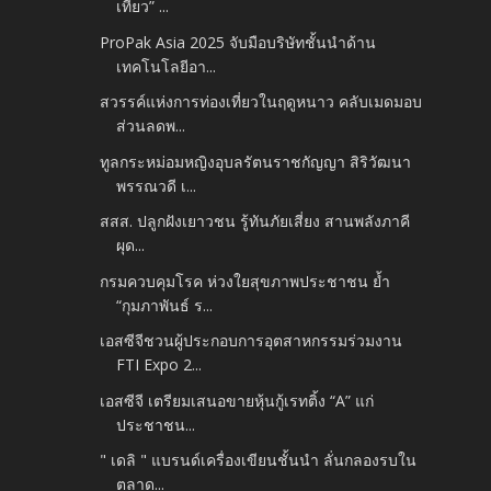
เที่ยว” ...
ProPak Asia 2025 จับมือบริษัทชั้นนำด้าน
เทคโนโลยีอา...
สวรรค์แห่งการท่องเที่ยวในฤดูหนาว คลับเมดมอบ
ส่วนลดพ...
ทูลกระหม่อมหญิงอุบลรัตนราชกัญญา สิริวัฒนา
พรรณวดี เ...
สสส. ปลูกฝังเยาวชน รู้ทันภัยเสี่ยง สานพลังภาคี
ผุด...
กรมควบคุมโรค ห่วงใยสุขภาพประชาชน ย้ำ
“กุมภาพันธ์ ร...
เอสซีจีชวนผู้ประกอบการอุตสาหกรรมร่วมงาน
FTI Expo 2...
เอสซีจี เตรียมเสนอขายหุ้นกู้เรทติ้ง “A” แก่
ประชาชน...
" เดลิ " แบรนด์เครื่องเขียนชั้นนำ ลั่นกลองรบใน
ตลาด...