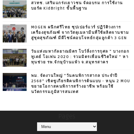
สวทช. เสริมแกร่งเยาวชน จัดอบรม การใช้งาน
บอร์ด KidBright ขั้นพื้นฐาน
MOGEN ผนึกศรีไทย ซุปเปอร์แวร์ ปฏิวัติวงการ
เครื่องสุขภัณฑ์ จากวัสดุเมลามีนที่ใช้ผลิตจานชาม
สู่ชุดสุขภัณฑ์ มีดีไซน์ตอบโจทย์กลุ่มลูกค้า 3 GEN
วันแห่งมหากัลยาณมิตร โบว์ลิ่งการกุศล “ บางกอก
ทูเดย์ โอเพ่น 2020 : รวมมิตรเพื่อนชีวิตใหม่ ” หา
ทุนช่วย รพ.จักษุบ้านแพ้ว จ.สมุทรสาคร
พม. จัดงานใหญ่ “วันคนพิการสากล ประจำปี
2568” เชิดชูเกียรติคนพิการต้นแบบ - หนุน 2 MOU
ขยายโอกาสคนพิการสร้างอาชีพ พร้อมใช้
นวัตกรรมภูมิสารสนเทศ
Pages