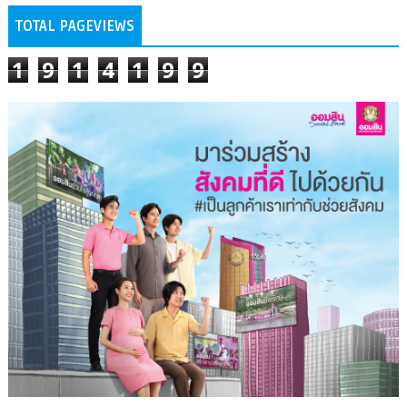
TOTAL PAGEVIEWS
1
9
1
4
1
9
9