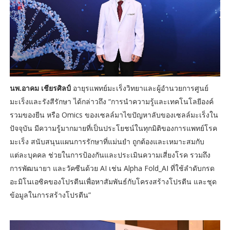
นพ.อาคม เชียรศิลป์
อายุรแพทย์มะเร็งวิทยาและผู้อำนวยการศูนย์
มะเร็งและรังสีรักษา ได้กล่าวถึง “การนำความรู้และเทคโนโลยีองค์
รวมของยีน หรือ Omics ของเซลล์มาไขปัญหาลับของเซลล์มะเร็งใน
ปัจจุบัน มีความรู้มากมายที่เป็นประโยชน์ในทุกมิติของการแพทย์โรค
มะเร็ง สนับสนุนแผนการรักษาที่แม่นยำ ถูกต้องและเหมาะสมกับ
แต่ละบุคคล ช่วยในการป้องกันและประเมินความเสี่ยงโรค รวมถึง
การพัฒนายา และวัคซีนด้วย AI เช่น Alpha Fold_AI ที่ใช้ลำดับกรด
อะมิโนเอซิคของโปรตีนเพื่อหาสัมพันธ์กับโครงสร้างโปรตีน และชุด
ข้อมูลในการสร้างโปรตีน”