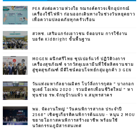
PEA ส่งต่อความห่วงใย รณรงค์ตรวจเช็กอุปกรณ์
เครื่องใช้ไฟฟ้า ก่อนออกเดินทางในช่วงวันหยุดยาว
เพื่อความปลอดภัยทุกครัวเรือน
สวทช. เสริมแกร่งเยาวชน จัดอบรม การใช้งาน
บอร์ด KidBright ขั้นพื้นฐาน
MOGEN ผนึกศรีไทย ซุปเปอร์แวร์ ปฏิวัติวงการ
เครื่องสุขภัณฑ์ จากวัสดุเมลามีนที่ใช้ผลิตจานชาม
สู่ชุดสุขภัณฑ์ มีดีไซน์ตอบโจทย์กลุ่มลูกค้า 3 GEN
วันแห่งมหากัลยาณมิตร โบว์ลิ่งการกุศล “ บางกอก
ทูเดย์ โอเพ่น 2020 : รวมมิตรเพื่อนชีวิตใหม่ ” หา
ทุนช่วย รพ.จักษุบ้านแพ้ว จ.สมุทรสาคร
พม. จัดงานใหญ่ “วันคนพิการสากล ประจำปี
2568” เชิดชูเกียรติคนพิการต้นแบบ - หนุน 2 MOU
ขยายโอกาสคนพิการสร้างอาชีพ พร้อมใช้
นวัตกรรมภูมิสารสนเทศ