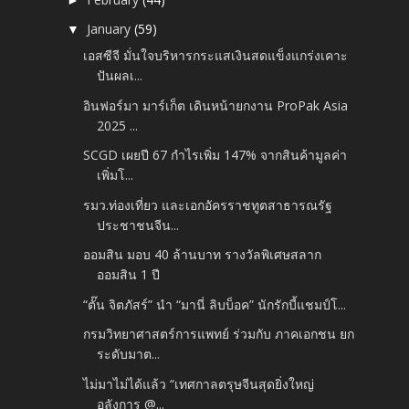
January
(59)
▼
เอสซีจี มั่นใจบริหารกระแสเงินสดแข็งแกร่งเคาะ
ปันผลเ...
อินฟอร์มา มาร์เก็ต เดินหน้ายกงาน ProPak Asia
2025 ...
SCGD เผยปี 67 กำไรเพิ่ม 147% จากสินค้ามูลค่า
เพิ่มโ...
รมว.ท่องเที่ยว และเอกอัครราชทูตสาธารณรัฐ
ประชาชนจีน...
ออมสิน มอบ 40 ล้านบาท รางวัลพิเศษสลาก
ออมสิน 1 ปี
“ตั๊น จิตภัสร์” นำ “มานี่ ลิบบ็อค” นักรักบี้แชมป์โ...
กรมวิทยาศาสตร์การแพทย์ ร่วมกับ ภาคเอกชน ยก
ระดับมาต...
ไม่มาไม่ได้แล้ว “เทศกาลตรุษจีนสุดยิ่งใหญ่
อลังการ @...