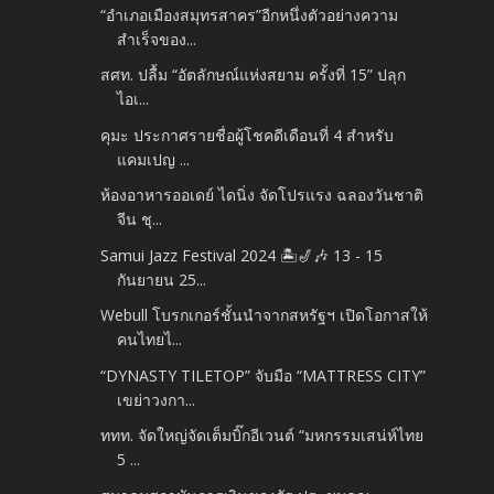
“อำเภอเมืองสมุทรสาคร”อีกหนึ่งตัวอย่างความ
สำเร็จของ...
สศท. ปลื้ม “อัตลักษณ์แห่งสยาม ครั้งที่ 15” ปลุก
ไอเ...
คุมะ ประกาศรายชื่อผู้โชคดีเดือนที่ 4 สำหรับ
แคมเปญ ...
ห้องอาหารออเดย์ ไดนิ่ง จัดโปรแรง ฉลองวันชาติ
จีน ชุ...
Samui Jazz Festival 2024 🏝🎷🎶 13 - 15
กันยายน 25...
Webull โบรกเกอร์ชั้นนำจากสหรัฐฯ เปิดโอกาสให้
คนไทยไ...
“DYNASTY TILETOP” จับมือ “MATTRESS CITY”
เขย่าวงกา...
ททท. จัดใหญ่จัดเต็มบิ๊กอีเวนต์ “มหกรรมเสน่ห์ไทย
5 ...