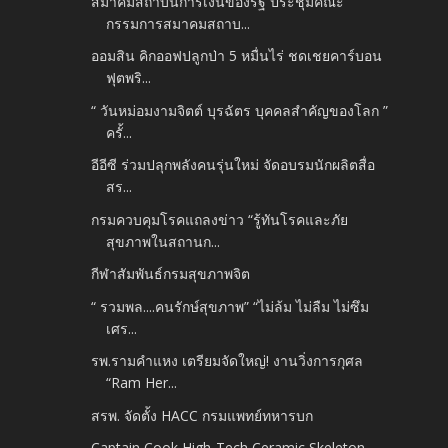
สมาคมสถาบันการเงินของรัฐ ประชุมคณะ
กรรมการสมาคมสถาบ...
ออมสิน คิกออฟปลูกป่า 5 หมื่นไร่ ชดเชยคาร์บอน
ฟุตพริ...
“ วันหม่อมงามจิตต์ บุรฉัตร บุคคลสำคัญของโลก ”
ครั้...
อีอีซี ร่วมปลุกพลังคนรุ่นใหม่ จัดอบรมนักผลิตสื่อ
สร...
กรมควบคุมโรคแถลงข่าว “รู้ทันโรคและภัย
สุขภาพในสถานก...
กีฬาสัมพันธ์กรมสุขภาพจิต
“ รวมพล....คนรักษ์สุขภาพ” “ไม่ล้ม ไม่ลืม ไม่ซึม
เศร...
รพ.รามคำแหง เตรียมจัดใหญ่! งานวิ่งการกุศล
“Ram Her...
สรพ. จัดตั้ง HACC กรมแพทย์ทหารบก
Captain Cook High-Tech Ceramic Skeleton