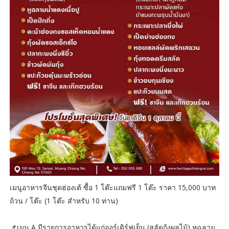
เมนูอาหารจีนชุดฮ่องเต้ ซื้อ 1 โต๊ะแถมฟรี 1 โต๊ะ ราคา 15,000 บาท
ถ้วน / โต๊ะ (1 โต๊ะ สําหรับ 10 ท่าน)
📌เมนู A มีรายการอาหารได้แก่ออร์เดิร์ฟเย็น (สลัดกุ้งผลไม้) หูฉลาม