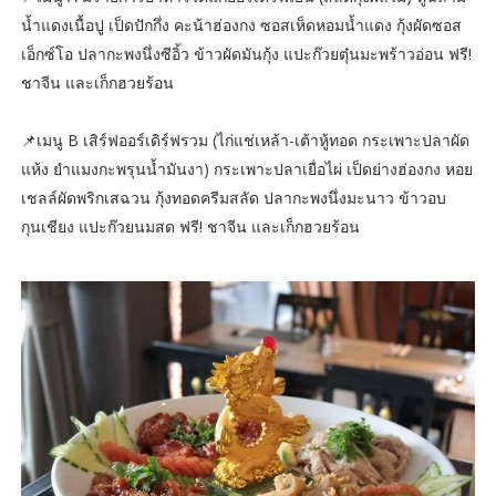
น้ำแดงเนื้อปู เป็ดปักกึ่ง คะน้าฮ่องกง ซอสเห็ดหอมนํ้าแดง กุ้งผัดซอส
เอ็กซ์โอ ปลากะพงนึ่งซีอิ้ว ข้าวผัดมันกุ้ง แปะก๊วยตุ๋นมะพร้าวอ่อน ฟรี!
ชาจีน และเก็กฮวยร้อน
📌เมนู B เสิร์ฟออร์เดิร์ฟรวม (ไก่แช่เหล้า-เต้าหู้ทอด กระเพาะปลาผัด
แห้ง ยำแมงกะพรุนน้ำมันงา) กระเพาะปลาเยื่อไผ่ เป็ดย่างฮ่องกง หอย
เชลล์ผัดพริกเสฉวน กุ้งทอดครีมสลัด ปลากะพงนึ่งมะนาว ข้าวอบ
กุนเชียง แปะก๊วยนมสด ฟรี! ชาจีน และเก็กฮวยร้อน