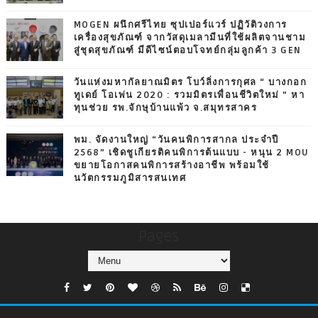
MOGEN ผนึกศรีไทย ซุปเปอร์แวร์ ปฏิวัติวงการ
เครื่องสุขภัณฑ์ จากวัสดุเมลามีนที่ใช้ผลิตจานชาม
สู่ชุดสุขภัณฑ์ มีดีไซน์ตอบโจทย์กลุ่มลูกค้า 3 GEN
วันแห่งมหากัลยาณมิตร โบว์ลิ่งการกุศล “ บางกอก
ทูเดย์ โอเพ่น 2020 : รวมมิตรเพื่อนชีวิตใหม่ ” หา
ทุนช่วย รพ.จักษุบ้านแพ้ว จ.สมุทรสาคร
พม. จัดงานใหญ่ “วันคนพิการสากล ประจำปี
2568” เชิดชูเกียรติคนพิการต้นแบบ - หนุน 2 MOU
ขยายโอกาสคนพิการสร้างอาชีพ พร้อมใช้
นวัตกรรมภูมิสารสนเทศ
Pages