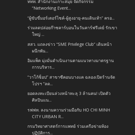
ททท. สำนักงานเกาะสมุย จัดกิจกรรม
“Networking Event...
“ผู้ขับขี่มอร์เตอร์ไซค์-ผู้สูงอายุ-คนเดินเท้า” ครอ...
ร่วมลดปล่อยก๊าซคาร์บอนในวันคาร์ฟรีเดย์ รักเขา
ใหญ่ ...
สสว. แถลงข่าว “SME Privilege Club” เดินหน้า
ผนึกพัน...
อิมแพ็ค มุ่งมั่นดำเนินงานตามแนวทางมาตรฐาน
การบริหาร...
“วาโก้ช็อป” สาขาซีคอนบางแค ฉลองเปิดร้านจัด
โปรฯ “ลด...
ยอดลงทะเบียนล่วงหน้าทะลุ 3 ล้านคน! เปิดตัว
ศิลปินแน...
รฟฟท. ลงนามความร่วมมือกับ HO CHI MINH
CITY URBAN R...
กรมวิทยาศาสตร์การแพทย์ ร่วมเครือข่ายห้อง
ปฏิบัติการ...