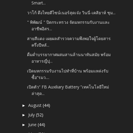
Smart...
วาโก้ ดึงไทยดีไซน์เนอร์สุดเจ๋ง วินนี่-เคสิยาห์ ชุม...
" พิพัฒน์ " ปิดกระทรวง จัดมหกรรมรับงานและ
อาชีพอิสร...
สายสีแดง เผยผลสำรวจความพึงพอใจผู้โดยสาร
ครึ่งปีหลั...
ดื่มด่ำบรรยากาศผสมสานล้านนาทันสมัย พร้อม
อาหารญี่ปุ...
เปิดมหกรรมรับงานไปทำที่บ้าน พร้อมแหล่งรับ
ซื้อ“รมว....
เปิดตัว“ FB Auxiliary Battery ”เทคโนโลยีใหม่
ล่าสุด...
August
(44)
►
July
(52)
►
June
(44)
►