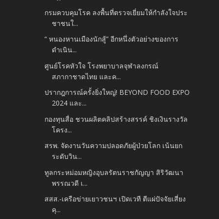
กรมควบคุมโรค ลงพื้นที่ตรวจเยี่ยมให้กำลังใจประ
ชาชนใ...
“ หนองหานเมืองนักสู้” อีกหนึ่งตัวอย่างของการ
ดำเนิน...
ศูนย์โรคหัวใจ โรงพยาบาลจุฬาลงกรณ์
สภากาชาดไทย และค...
ปรากฎการณ์ครั้งยิ่งใหญ่! BEYOND FOOD EXPO
2024 และ...
กองทุนสื่อ ชวนผลิตคลิปสร้างสรรค์ ชิงเงินรางวัล
โครง...
สรพ. จัดงานวันความปลอดภัยผู้ป่วยโลก เน้นยก
ระดับวิน...
ทูลกระหม่อมหญิงอุบลรัตนราชกัญญา สิริวัฒนา
พรรณวดี เ...
สสส.-เครือข่ายเยาวชนฯ เปิดเวที ตีแผ่ปัจจัยเสี่ยง
คุ...