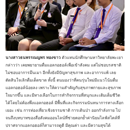
นางสาวธนพรรณญพร ทองขาว
ตัวแทนนักศึกษามหาวิทยาลัยพะเยา
กล่าวว่า เคยพยายามดื่มแอลกอฮอล์เพื่อเข้าสังคม แต่ไม่ชอบรสชาติ
ไม่ชอบอาการมึนเมา อีกทั้งยังมีปัญหาสุขภาพ และอาการแพ้ เลย
ตัดสินใจเลิกดื่มเด็ดขาด ทั้งนี้ ตนมองว่าที่คนรุ่นใหม่มีแนวโน้มดื่ม
แอลกอฮอล์น้อยลง เพราะให้ความสำคัญกับสุขภาพกายและสุขภาพ
ใจมากขึ้น และมีทางเลือกในการทำกิจกรรมที่สนุกและเติมเต็มชีวิต
ได้โดยไม่ต้องพึ่งแอลกอฮอล์ มีพื้นที่และกิจกรรมนันทนาการทางเลือก
เยอะ เช่น การท่องเที่ยวเชิงธรรมชาติ การเดินป่า ออกกำลังกาย ไป
จนถึงบทบาทของสื่อสังคมออนไลน์ที่ช่วยตอกย้ำค่านิยมไลฟ์สไตล์ที่
ปราศจากแอลกอฮอล์ก็สามารถดูดี มีคุณค่า และมีความสุขได้