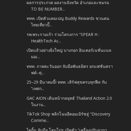
ผลการประกวด ผลงานจังหวัด อำเภอและชมรม
TO BE NUMBER...
ททท. เปิดตัวแคมเปญ Buddy Rewards ชวนคน
ไทยเที่ยวปั๊...
รพ.พระรามเก้า ร่วมโครงการ “SPEAR H :
HealthTech Ac...
เปิดแล้วอย่างยิ่งใหญ่ บางกอก อินเตอร์เนชั่นแนล
มอเ...
ททท. ภาคตะวันออก จับมือพันธมิตร ยกแฟชั่นครา
ฟต์–ทุ่...
25–29 มีนาคมนี้! ททท. เสิร์ฟสุขครบทุกฟีล กับ
“เทศก...
GAC AION เดินหน้ากลยุทธ์ Thailand Action 2.0
ในงาน...
TikTok Shop พลิกโฉมอีคอมเมิร์ซสู่ “Discovery
Comme...
ไดกิ้น จับมือ โฮมโปร เปิดตัว “เครื่องปรับอากา