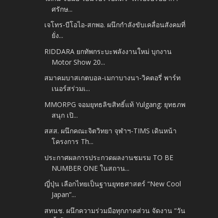
ศรักษ...
เจโทร-บีโอไอ-สกพอ. ผนึกกำลังขับเคลื่อนสังคมที่
ยั่ง...
RIDDARA ยกทัพกระบะพลังงานใหม่ บุกงาน
Motor Show 20...
สมาคมบาสเกตบอล-เมกาบางนา-วิคตอรี่ พาร์ท
เนอร์สร่วมเ...
MMORPG จอมยุทธลิขสิทธิ์แท้ Yulgang: ยุทธภพ
สนุก เปิ...
สสส. ผนึกคณะจิตวิทยา จุฬาฯ-TIMS เดินหน้า
โครงการ Th...
ประกาศผลการประกวดผลงานชมรม TO BE
NUMBER ONE ในสถาน...
ญี่ปุ่น เลือกไทยเป็นฐานยุทธศาสตร์ “New Cool
Japan”...
สทนช. ผนึกความร่วมมือทุกภาคส่วน จัดงาน “วัน