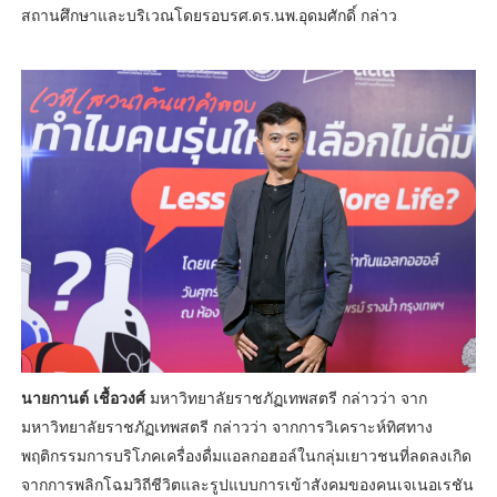
สถานศึกษาและบริเวณโดยรอบรศ.ดร.นพ.อุดมศักดิ์ กล่าว
นายกานต์ เชื้อวงศ์
มหาวิทยาลัยราชภัฏเทพสตรี กล่าวว่า จาก
มหาวิทยาลัยราชภัฏเทพสตรี กล่าวว่า จากการวิเคราะห์ทิศทาง
พฤติกรรมการบริโภคเครื่องดื่มแอลกอฮอล์ในกลุ่มเยาวชนที่ลดลงเกิด
จากการพลิกโฉมวิถีชีวิตและรูปแบบการเข้าสังคมของคนเจเนอเรชัน