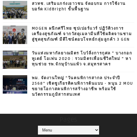
สวทช. เสริมแกร่งเยาวชน จัดอบรม การใช้งาน
บอร์ด KidBright ขั้นพื้นฐาน
MOGEN ผนึกศรีไทย ซุปเปอร์แวร์ ปฏิวัติวงการ
เครื่องสุขภัณฑ์ จากวัสดุเมลามีนที่ใช้ผลิตจานชาม
สู่ชุดสุขภัณฑ์ มีดีไซน์ตอบโจทย์กลุ่มลูกค้า 3 GEN
วันแห่งมหากัลยาณมิตร โบว์ลิ่งการกุศล “ บางกอก
ทูเดย์ โอเพ่น 2020 : รวมมิตรเพื่อนชีวิตใหม่ ” หา
ทุนช่วย รพ.จักษุบ้านแพ้ว จ.สมุทรสาคร
พม. จัดงานใหญ่ “วันคนพิการสากล ประจำปี
2568” เชิดชูเกียรติคนพิการต้นแบบ - หนุน 2 MOU
ขยายโอกาสคนพิการสร้างอาชีพ พร้อมใช้
นวัตกรรมภูมิสารสนเทศ
Pages