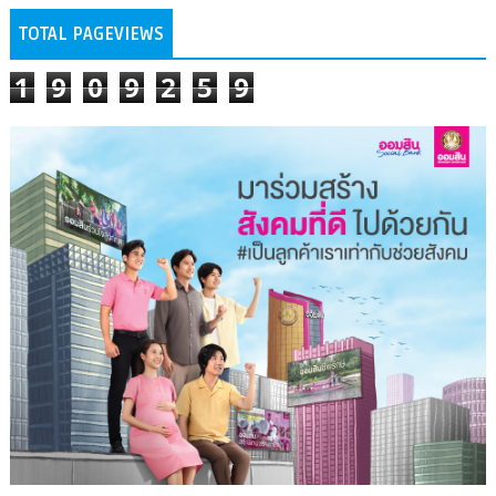
TOTAL PAGEVIEWS
1
9
0
9
2
5
9