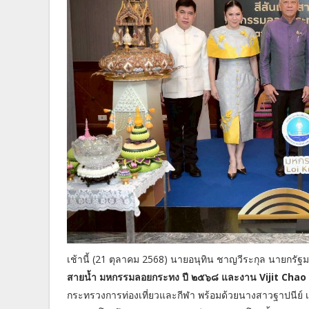
เช้านี้ (21 ตุลาคม 2568) นายอนุทิน ชาญวีระกุล นายกร
สายน้ำ มหกรรมลอยกระทง ปี ๒๕๖๘ และงาน Vijit Chao
กระทรวงการท่องเที่ยวและกีฬา พร้อมด้วยนางสาวฐาปนีย์ เก