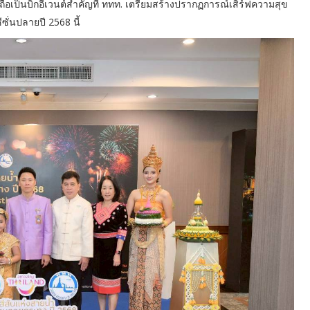
เป็นบิ๊กอีเวนต์สำคัญที่ ททท. เตรียมสร้างปรากฏการณ์เสิร์ฟความสุข
ซั่นปลายปี 2568 นี้