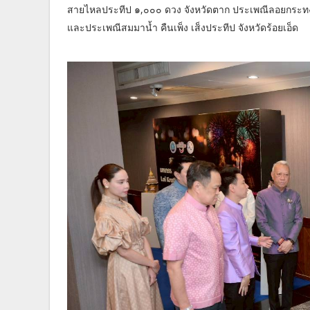
สายไหลประทีป ๑,๐๐๐ ดวง จังหวัดตาก ประเพณีลอยกระทง
และประเพณีสมมาน้ำ คืนเพ็ง เส็งประทีป จังหวัดร้อยเอ็ด