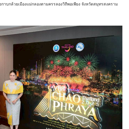
กาบกล้วยเมืองแม่กลองตามครรลองวิถีพอเพียง จังหวัดสมุทรสงคราม