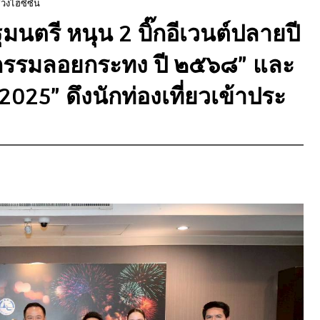
วงไฮซีซั่น
ตรี หนุน 2 บิ๊กอีเวนต์ปลายปี
หกรรมลอยกระทง ปี ๒๕๖๘” และ
025” ดึงนักท่องเที่ยวเข้าประ