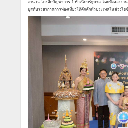
งาน ณ โถงตึกบัญชาการ 1 ทำเนียบรัฐบาล โดยทั้งสองงานถือ
บูสต์บรรยากาศการท่องเที่ยวให้คึกคักทั่วประเทศในช่วงไฮซี