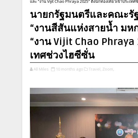
และ “งาน Vijit Chao Phraya 2025” ดึงนักท่องเที่ยวเข้าประเทศช่
นายกรัฐมนตรีและคณะรัฐมน
“งานสีสันแห่งสายน้ำ ม
“งาน Vijit Chao Phraya 2
เทศช่วงไฮซีซั่น
All Miles
10 months ago
Travel,
Zoom,