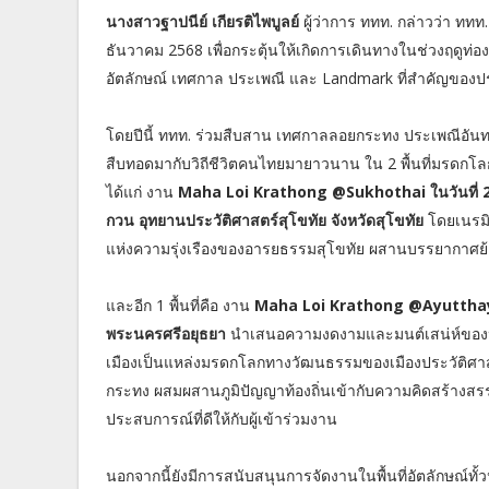
นางสาวฐาปนีย์ เกียรติไพบูลย์
ผู้ว่าการ ททท. กล่าวว่า ททท
ธันวาคม 2568 เพื่อกระตุ้นให้เกิดการเดินทางในช่วงฤดูท่อ
อัตลักษณ์ เทศกาล ประเพณี และ Landmark ที่สำคัญของป
โดยปีนี้ ททท. ร่วมสืบสาน เทศกาลลอยกระทง ประเพณีอัน
สืบทอดมากับวิถีชีวิตคนไทยมายาวนาน ใน 2 พื้นที่มรดกโลกที
ได้แก่ งาน
Maha Loi Krathong @Sukhothai ในวันที่ 
กวน อุทยานประวัติศาสตร์สุโขทัย จังหวัดสุโขทัย
โดยเนรมิ
แห่งความรุ่งเรืองของอารยธรรมสุโขทัย ผสานบรรยากาศย้
และอีก 1 พื้นที่คือ งาน
Maha Loi Krathong @Ayutthaya 
พระนครศรีอยุธยา
นำเสนอความงดงามและมนต์เสน่ห์ของประ
เมืองเป็นแหล่งมรดกโลกทางวัฒนธรรมของเมืองประวัติศ
กระทง ผสมผสานภูมิปัญญาท้องถิ่นเข้ากับความคิดสร้างสร
ประสบการณ์ที่ดีให้กับผู้เข้าร่วมงาน
นอกจากนี้ยังมีการสนับสนุนการจัดงานในพื้นที่อัตลักษณ์ทั้