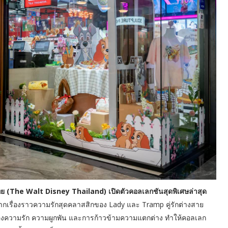
ศไทย (The Walt Disney Thailand) เปิดตัวคอลเลกชันสุดพิเศษล่าสุด
ากเรื่องราวความรักสุดคลาสสิกของ Lady และ Tramp คู่รักต่างสาย
าวของความรัก ความผูกพัน และการก้าวข้ามความแตกต่าง ทำให้คอลเลก