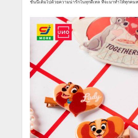
ชันนี้เต็มไปด้วยความน่ารักในทุกดีเทล ที่จะมาทำให้ทุกคนหล