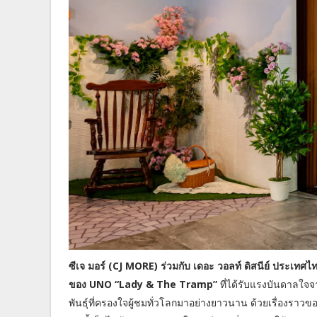
ซีเจ มอร์ (CJ MORE) ร่วมกับ เดอะ วอลท์ ดิสนีย์ ประเท
ของ UNO “Lady & The Tramp”
ที่ได้รับแรงบันดาลใจจ
พันธุ์ที่ครองใจผู้ชมทั่วโลกมาอย่างยาวนาน ด้วยเรื่องร