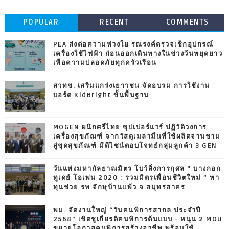
POPULAR
RECENT
COMMENTS
PEA ส่งต่อความห่วงใย รณรงค์ตรวจเช็กอุปกรณ์
เครื่องใช้ไฟฟ้า ก่อนออกเดินทางในช่วงวันหยุดยาว
เพื่อความปลอดภัยทุกครัวเรือน
สวทช. เสริมแกร่งเยาวชน จัดอบรม การใช้งาน
บอร์ด KidBright ขั้นพื้นฐาน
MOGEN ผนึกศรีไทย ซุปเปอร์แวร์ ปฏิวัติวงการ
เครื่องสุขภัณฑ์ จากวัสดุเมลามีนที่ใช้ผลิตจานชาม
สู่ชุดสุขภัณฑ์ มีดีไซน์ตอบโจทย์กลุ่มลูกค้า 3 GEN
วันแห่งมหากัลยาณมิตร โบว์ลิ่งการกุศล “ บางกอก
ทูเดย์ โอเพ่น 2020 : รวมมิตรเพื่อนชีวิตใหม่ ” หา
ทุนช่วย รพ.จักษุบ้านแพ้ว จ.สมุทรสาคร
พม. จัดงานใหญ่ “วันคนพิการสากล ประจำปี
2568” เชิดชูเกียรติคนพิการต้นแบบ - หนุน 2 MOU
ขยายโอกาสคนพิการสร้างอาชีพ พร้อมใช้