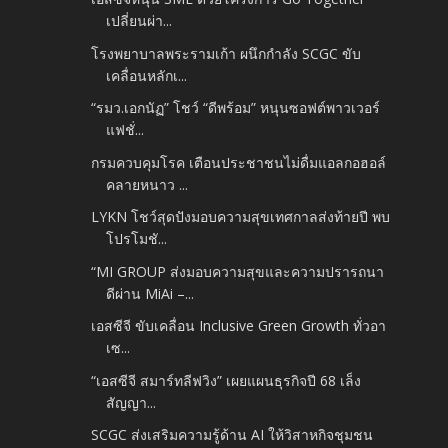
เปลี่ยนผ่า...
โรงพยาบาลพระรามเก้า ผนึกกำลัง SCGC ขับ
เคลื่อนหลักเ...
“รมว.เอกนัฏ” โชว์ “ดีพร้อม” หนุนซอฟต์พาวเวอร์
แฟชั่...
กรมควบคุมโรค เตือนประชาชนไม่ดื่มแอลกอฮอล์
คลายหนาว ...
LYKN โชว์สุดปังมอบความสุขเทศกาลส่งท้ายปี พบ
โปรโมชั...
“MI GROUP ส่งมอบความสุขและความปรารถนา
ดีผ่าน MiAi –...
เอสซีจี ขับเคลื่อน Inclusive Green Growth ทั่วอา
เซ...
“เอสซีจี สมาร์ทลีฟวิง” เผยแผนธุรกิจปี 68 เล็ง
สัญญา...
SCGC ส่งเสริมความรู้ด้าน AI ให้วิสาหกิจชุมชน