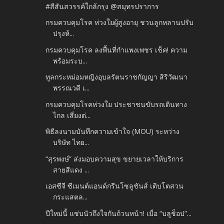
#สีสันสวรรค์ใกล้กรุง @สมุทรปราการ
กรมควบคุมโรค ห่วงใยผู้สูงอายุ ชวนลูกหลานปรับ
ปรุงห้...
กรมควบคุมโรค ลงพื้นที่กำแพงเพชร เช็ค! ความ
พร้อมระบ...
ทูลกระหม่อมหญิงอุบลรัตนราชกัญญา สิริวัฒนา
พรรณวดี เ...
กรมควบคุมโรคห่วงใย ประชาชนขับรถเดินทาง
ไกล เสี่ยงต่...
พิธีลงนามบันทึกความเข้าใจ (MOU) ระหว่าง
บริษัท ไทย...
“สุรพงษ์” ส่งมอบความสุข ขยายเวลาให้บริการ
สายสีแดง ...
เอสซีจี ซีเมนต์แอนด์กรีนโซลูชันส์ เติบโตสวน
กระแสตล...
ปีใหม่นี้ แซ่บนัวถึงใจกันถ้วนหน้า! เมื่อ “บลูช็อป”...