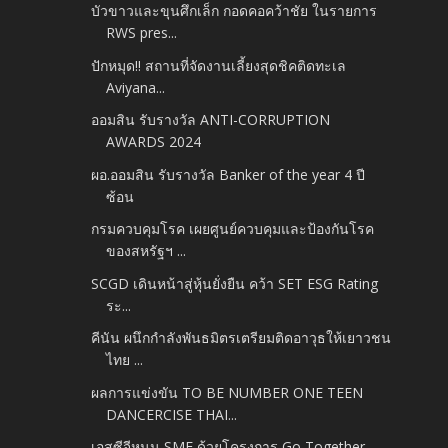
บัวขาวและขุนศึกเล็ก กอดคอคว้าชัย ในรายการ
RWS pres...
ปักหมุด!! สถานที่จัดงานเลี้ยงสุดชิคติดทะเล
Aviyana...
ออมสิน รับรางวัล ANTI-CORRUPTION
AWARDS 2024
ผอ.ออมสิน รับรางวัล Banker of the year 4 ปี
ซ้อน
กรมควบคุมโรค เผยศูนย์ควบคุมและป้องกันโรค
ของสหรัฐฯ ...
SCGD เดินหน้าสู่หุ้นยั่งยืน คว้า SET ESG Rating
ระ...
คีนัน ผนึกกำลังพันธมิตรเตรียมติดอาวุธให้เยาวชน
ไทย ...
ผลการแข่งขัน TO BE NUMBER ONE TEEN
DANCERCISE THAI...
เอสซีจีหนุน SME ด้วยโครงการ Go Together