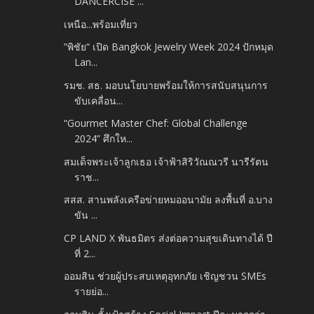
DANCERCISE ...
เหนือ...พร้อมเที่ยว
”พิชัย“ เปิด Bangkok Jewelry Week 2024 ปักหมุด
Lan...
รมช. สธ. มอบนโยบายพร้อมให้การสนับสนุนการ
ขับเคลื่อน...
“Gourmet Master Chef: Global Challenge
2024” ศึกให...
สมเด็จพระเจ้าลูกเธอ เจ้าฟ้าสิริวัณณวรี นารีรัตน
ราช...
สสส. สานพลังเครือข่ายหมออนามัย ลงพื้นที่ อ.บาง
ขัน ...
CP LAND X พันธมิตร ส่งต่อความสุขเดินทางได้ ปี
ที่ 2...
ออมสิน ช่วยผู้ประสบเหตุอุทกภัย เชิญชวน SMEs
รายย่อ...