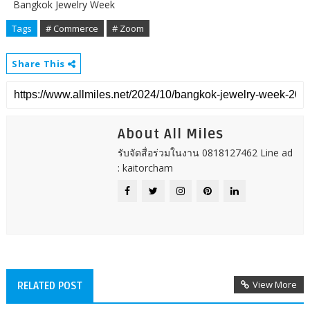
Bangkok Jewelry Week
Tags
# Commerce
# Zoom
Share This
About All Miles
รับจัดสื่อร่วมในงาน 0818127462 Line ad
: kaitorcham
View More
RELATED POST