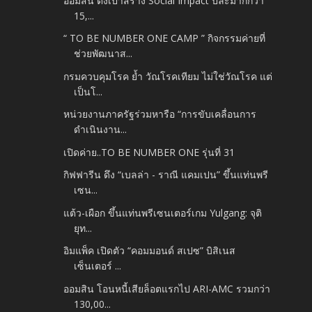
ออมสิน ตั้งเป้าสร้าง Social Impact ปีละมากกว่า
15,...
“ TO BE NUMBER ONE CAMP ” กิจกรรมค่ายที่
ช่วยพัฒนาส...
กรมควบคุมโรค ย้ำ วัณโรคเทียม ไม่ใช่วัณโรค แต่
เป็นโ...
หน่วยงานภาครัฐร่วมหารือ “การขับเคลื่อนการ
ดำเนินงาน...
เปิดค่าย..TO BE NUMBER ONE รุ่นที่ 31
กิฟฟารีน ดึง “เบลล่า - ราณี แคมเปน” ขึ้นแท่นพรี
เซน...
แต้ว-เผือก ขึ้นแท่นพรีเซนเตอร์เกม Yulgang: จุติ
ยุท...
อิมแพ็ค เปิดตัว “คอมมอนด์ สเปซ” บิสิเนส
เซ็นเตอร์ ...
ออมสิน โอนหนี้เสียล็อตแรกไป ARI-AMC รวมกว่า
130,00...