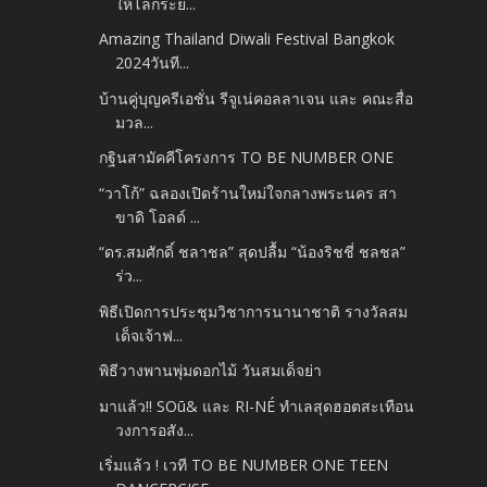
ให้โลกระย...
Amazing Thailand Diwali Festival Bangkok
2024วันที...
บ้านคู่บุญครีเอชั่น รีจูเน่คอลลาเจน และ คณะสื่อ
มวล...
กฐินสามัคคีโครงการ TO BE NUMBER ONE
“วาโก้” ฉลองเปิดร้านใหม่ใจกลางพระนคร สา
ขาดิ โอลด์ ...
“ดร.สมศักดิ์ ชลาชล” สุดปลื้ม “น้องริชชี่ ชลชล”
ร่ว...
พิธีเปิดการประชุมวิชาการนานาชาติ รางวัลสม
เด็จเจ้าฟ...
พิธีวางพานพุ่มดอกไม้ วันสมเด็จย่า
มาแล้ว!! SOū& และ RI-NÉ ทำเลสุดฮอตสะเทือน
วงการอสัง...
เริ่มแล้ว ! เวที TO BE NUMBER ONE TEEN